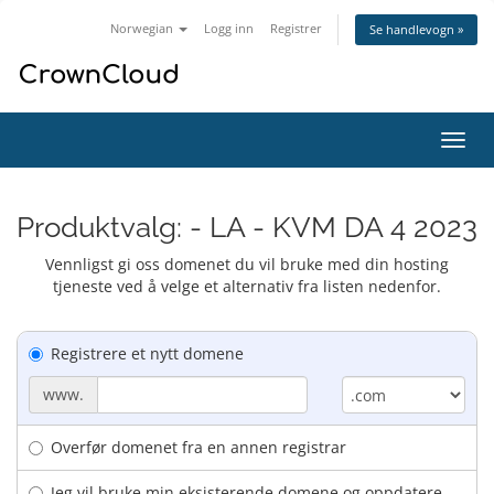
Norwegian
Logg inn
Registrer
Se handlevogn »
Bytt
navig
Produktvalg: - LA - KVM DA 4 2023
Vennligst gi oss domenet du vil bruke med din hosting
tjeneste ved å velge et alternativ fra listen nedenfor.
Registrere et nytt domene
www.
Overfør domenet fra en annen registrar
Jeg vil bruke min eksisterende domene og oppdatere