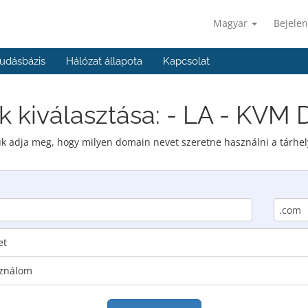
Magyar
Bejelen
udásbázis
Hálózat állapota
Kapcsolat
 kiválasztása: - LA - KVM 
ük adja meg, hogy milyen domain nevet szeretne használni a tárhel
et
sználom