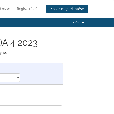
tkezés
Regisztráció
Kosár megtekintése
Fiók
DA 4 2023
yhez.