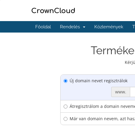
Főoldal
Rendelés
Közlemények
T
Termékek
Kérj
Új domain nevet regisztrálok
www.
Átregisztrálom a domain nevem
Már van domain nevem, azt ha