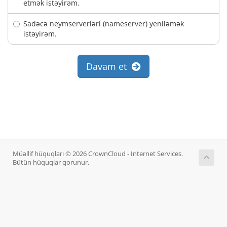
etmək istəyirəm.
Sadəcə neymserverləri (nameserver) yeniləmək
istəyirəm.
Davam et
Müəllif hüquqları © 2026 CrownCloud - Internet Services.
Bütün hüquqlar qorunur.