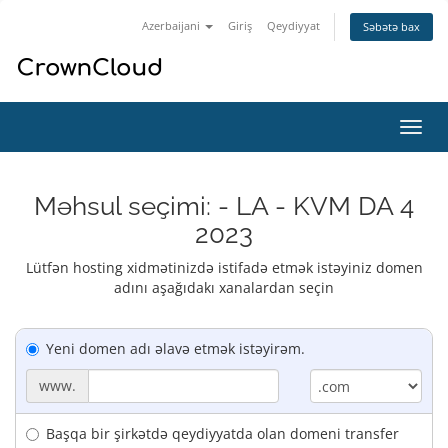
Azerbaijani
Giriş
Qeydiyyat
Səbətə bax
Naviq
keçid
Məhsul seçimi: - LA - KVM DA 4
2023
Lütfən hosting xidmətinizdə istifadə etmək istəyiniz domen
adını aşağıdakı xanalardan seçin
Yeni domen adı əlavə etmək istəyirəm.
www.
Başqa bir şirkətdə qeydiyyatda olan domeni transfer