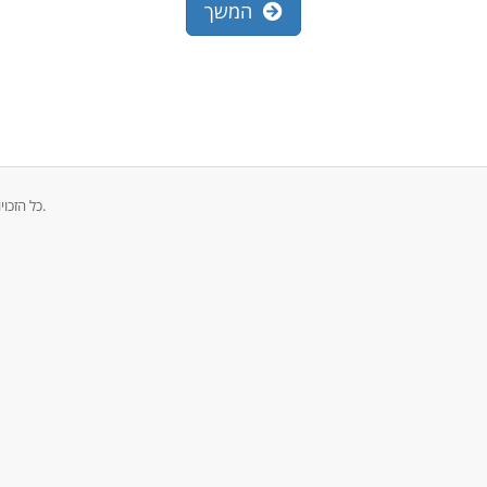
המשך
זכויות יוצרים © 2026 CrownCloud - Internet Services כל הזכויות שמורות.