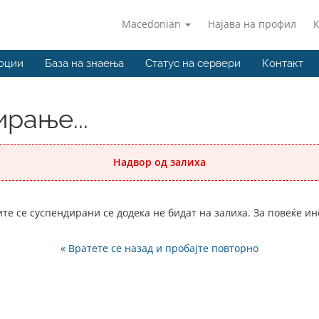
Macedonian
Најава на профил
оции
База на знаења
Статус на сервери
Контакт
рање...
Надвор од залиха
ите се суспендирани се додека не бидат на залиха. За повеќе и
« Вратете се назад и пробајте повторно