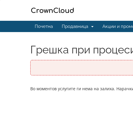
Почетна
Продавница
Акции и пром
Грешка при процеси
Во моментов услугите ги нема на залиха. Нарачк