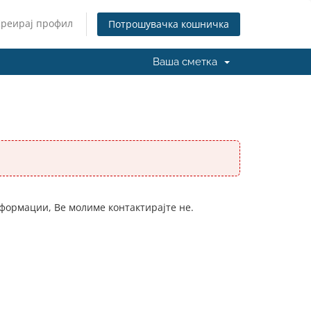
Креирај профил
Потрошувачка кошничка
Ваша сметка
нформации, Ве молиме контактирајте не.