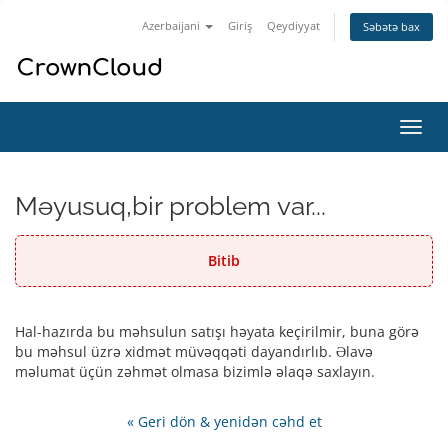
Azerbaijani
Giriş
Qeydiyyat
Səbətə bax
Naviq
keçid
Məyusuq,bir problem var...
Bitib
Hal-hazırda bu məhsulun satışı həyata keçirilmir, buna görə
bu məhsul üzrə xidmət müvəqqəti dayandırlıb. Əlavə
məlumat üçün zəhmət olmasa bizimlə əlaqə saxlayın.
« Geri dön & yenidən cəhd et