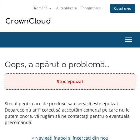
Română
Autentificare
Înregistrare
Coșul meu
Navi
Toggl
Oops, a apărut o problemă...
Stoc epuizat
Stocul pentru aceste produse sau servicii este epuizat.
Deoarece nu ar fi corect să acceptăm comenzi pe care nu le
putem onora, vă rugăm să ne contactați pentru o eventuală
precomandă.
« Navigați înapoi și încercați din nou