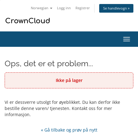
Norwegian
Logg inn
Registrer
Se handlevogn »
Bytt
navig
Ops, det er et problem...
Ikke på lager
Vi er dessverre utsolgt for øyeblikket. Du kan derfor ikke
bestille denne varen/ tjenesten. Kontakt oss for mer
informasjon.
« Gå tilbake og prøv på nytt