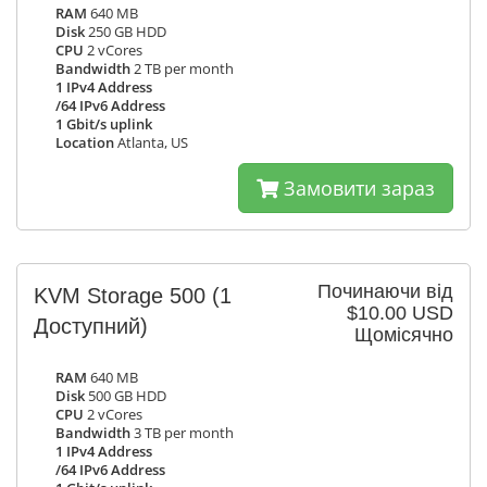
RAM
640 MB
Disk
250 GB HDD
CPU
2 vCores
Bandwidth
2 TB per month
1 IPv4 Address
/64 IPv6 Address
1 Gbit/s uplink
Location
Atlanta, US
Замовити зараз
Починаючи від
KVM Storage 500
(1
$10.00 USD
Доступний)
Щомісячно
RAM
640 MB
Disk
500 GB HDD
CPU
2 vCores
Bandwidth
3 TB per month
1 IPv4 Address
/64 IPv6 Address