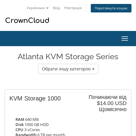
Українська
Вхід
Реєстрація
Переглянути кошик
Пере
наві
Atlanta KVM Storage Series
Обрати іншу категорію
Починаючи від
KVM Storage 1000
$14.00 USD
Щомісячно
RAM
640 MB
Disk
1000 GB HDD
CPU
3 vCores
Bandwidth
6 TB per month