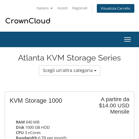
Italiano
Accedi
Registrati
Visualizza Carrello
Attiv
Navi
Atlanta KVM Storage Series
Scegli un'altra categoria
A partire da
KVM Storage 1000
$14.00 USD
Mensile
RAM
640 MB
Disk
1000 GB HDD
CPU
3 vCores
Bandwidth
6 TB per month