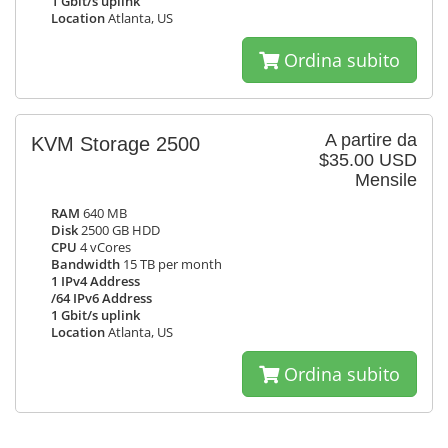
1 Gbit/s uplink
Location
Atlanta, US
Ordina subito
A partire da
KVM Storage 2500
$35.00 USD
Mensile
RAM
640 MB
Disk
2500 GB HDD
CPU
4 vCores
Bandwidth
15 TB per month
1 IPv4 Address
/64 IPv6 Address
1 Gbit/s uplink
Location
Atlanta, US
Ordina subito