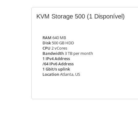
KVM Storage 500
(1 Disponível)
RAM
640 MB
Disk
500 GB HDD
CPU
2 vCores
Bandwidth
3 TB per month
1 IPv4 Address
/64 IPv6 Address
1 Gbit/s uplink
Location
Atlanta, US