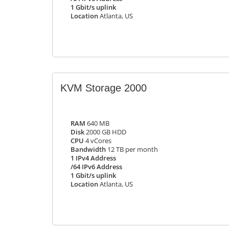
1 Gbit/s uplink
Location
Atlanta, US
KVM Storage 2000
RAM
640 MB
Disk
2000 GB HDD
CPU
4 vCores
Bandwidth
12 TB per month
1 IPv4 Address
/64 IPv6 Address
1 Gbit/s uplink
Location
Atlanta, US