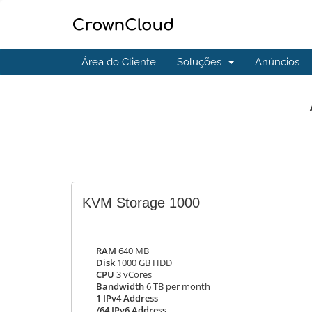
Área do Cliente
Soluções
Anúncios
KVM Storage 1000
RAM
640 MB
Disk
1000 GB HDD
CPU
3 vCores
Bandwidth
6 TB per month
1 IPv4 Address
/64 IPv6 Address