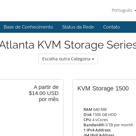
Português
Base de Conhecimento
Status da Rede
Contato
Atlanta KVM Storage Serie
Escolha outra Categoria
A partir de
KVM Storage 1500
$14.00 USD
por mês
RAM
640 MB
Disk
1500 GB HDD
CPU
4 vCores
Bandwidth
9 TB per month
1 IPv4 Address
/64 IPv6 Address