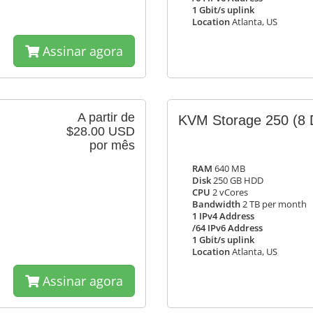
1 Gbit/s uplink
Location
Atlanta, US
Assinar agora
A partir de
KVM Storage 250
(8 
$28.00 USD
por mês
RAM
640 MB
Disk
250 GB HDD
CPU
2 vCores
Bandwidth
2 TB per month
1 IPv4 Address
/64 IPv6 Address
1 Gbit/s uplink
Location
Atlanta, US
Assinar agora