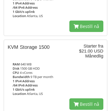
1 IPv4 Address
/64 IPv6 Address
1 Gbit/s uplink
Location
Atlanta, US
Bestill nå
Starter fra
KVM Storage 1500
$21.00 USD
Månedlig
RAM
640 MB
Disk
1500 GB HDD
CPU
4 vCores
Bandwidth
9 TB per month
1 IPv4 Address
/64 IPv6 Address
1 Gbit/s uplink
Location
Atlanta, US
Bestill nå