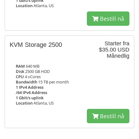
1 Gbit/s uplink
Location
Atlanta, US
Bestill nå
Starter fra
KVM Storage 2500
$35.00 USD
Månedlig
RAM
640 MB
Disk
2500 GB HDD
CPU
4 vCores
Bandwidth
15 TB per month
1 IPv4 Address
/64 IPv6 Address
1 Gbit/s uplink
Location
Atlanta, US
Bestill nå