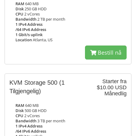
RAM
640 MB
Disk
250 GB HDD
CPU
2 vCores
Bandwidth
2 TB per month
1 IPv4 Address
/64 IPv6 Address
1 Gbit/s uplink
Location
Atlanta, US
Bestill nå
Starter fra
KVM Storage 500
(1
$10.00 USD
Tilgjengelig)
Månedlig
RAM
640 MB
Disk
500 GB HDD
CPU
2 vCores
Bandwidth
3 TB per month
1 IPv4 Address
/64 IPv6 Address