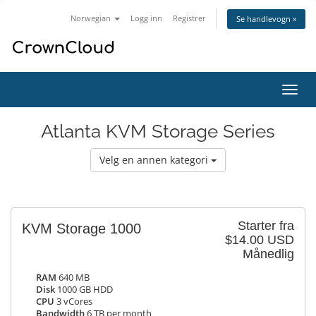
Norwegian
Logg inn
Registrer
Se handlevogn »
Bytt
navig
Atlanta KVM Storage Series
Velg en annen kategori
Starter fra
KVM Storage 1000
$14.00 USD
Månedlig
RAM
640 MB
Disk
1000 GB HDD
CPU
3 vCores
Bandwidth
6 TB per month