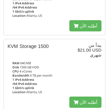
1 IPv4 Address
/64 IPv6 Address
1 Gbit/s uplink
Location
Atlanta, US
أطلبه الآن
يبدأ من
KVM Storage 1500
$21.00 USD
شهري
RAM
640 MB
Disk
1500 GB HDD
CPU
4 vCores
Bandwidth
9 TB per month
1 IPv4 Address
/64 IPv6 Address
1 Gbit/s uplink
Location
Atlanta, US
أطلبه الآن