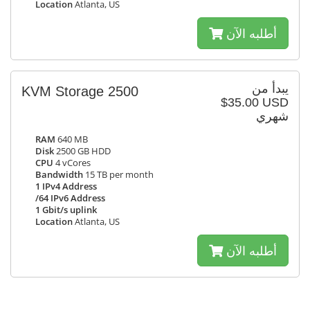
Location
Atlanta, US
أطلبه الآن
يبدأ من
KVM Storage 2500
$35.00 USD
شهري
RAM
640 MB
Disk
2500 GB HDD
CPU
4 vCores
Bandwidth
15 TB per month
1 IPv4 Address
/64 IPv6 Address
1 Gbit/s uplink
Location
Atlanta, US
أطلبه الآن