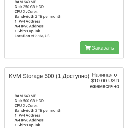
RAM
640 MB
Disk
250 GB HDD
CPU
2 vCores
Bandwidth
2 TB per month
1 IPv4 Address
/64 IPv6 Address
1 Gbit/s uplink
Location
Atlanta, US
Заказать
Начиная от
KVM Storage 500
(1 Доступно)
$10.00 USD
ежемесячно
RAM
640 MB
Disk
500 GB HDD
CPU
2 vCores
Bandwidth
3 TB per month
1 IPv4 Address
/64 IPv6 Address
1 Gbit/s uplink