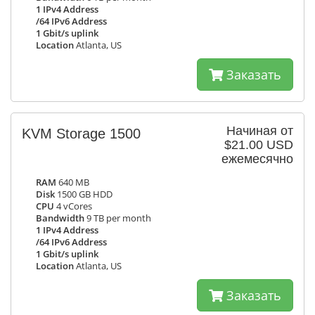
1 IPv4 Address
/64 IPv6 Address
1 Gbit/s uplink
Location
Atlanta, US
Заказать
Начиная от
KVM Storage 1500
$21.00 USD
ежемесячно
RAM
640 MB
Disk
1500 GB HDD
CPU
4 vCores
Bandwidth
9 TB per month
1 IPv4 Address
/64 IPv6 Address
1 Gbit/s uplink
Location
Atlanta, US
Заказать