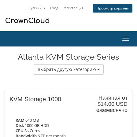
Русский
Вход
Регистрация
Просмотр корзины
Пере
нави
Atlanta KVM Storage Series
Выбрать другую категорию
Начиная от
KVM Storage 1000
$14.00 USD
ежемесячно
RAM
640 MB
Disk
1000 GB HDD
CPU
3 vCores
Bandwidth
6 TB per month