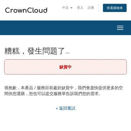
中文
登入
註冊
查看購物車
切
換
導
覽
糟糕，發生問題了...
缺貨中
很抱歉，本產品 / 服務目前處於缺貨中，我們會盡快提供更多的空
間供您選購，您也可以提交服務單告訴我們您的需求。
« 返回重試