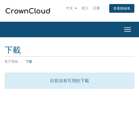
中文
登入
註冊
查看購物車
切
換
導
下載
覽
客戶系統
下載
目前沒有可用的下載