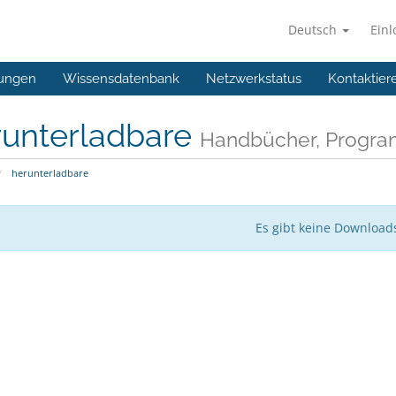
Deutsch
Ein
ungen
Wissensdatenbank
Netzwerkstatus
Kontaktier
runterladbare
Handbücher, Progra
herunterladbare
Es gibt keine Download