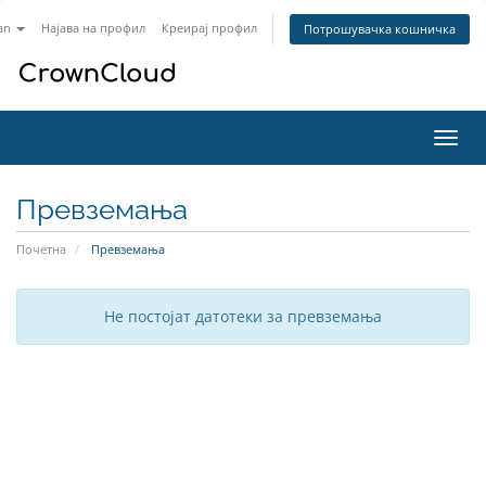
an
Најава на профил
Креирај профил
Потрошувачка кошничка
Вклу
ја
нави
Превземања
Почетна
Превземања
Не постојат датотеки за превземања