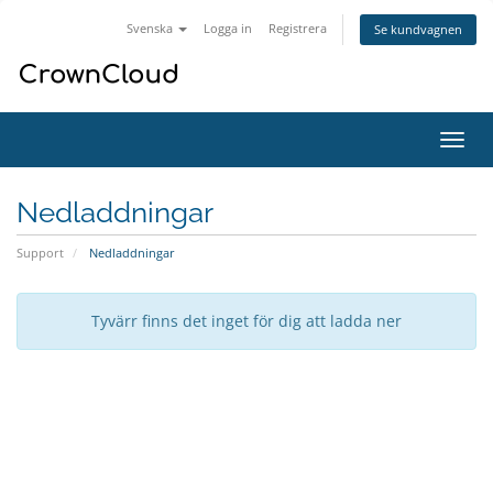
Svenska
Logga in
Registrera
Se kundvagnen
Växla
navig
Nedladdningar
Support
Nedladdningar
Tyvärr finns det inget för dig att ladda ner