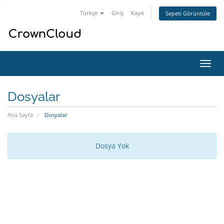
Türkçe
Giriş
Kayıt
Sepeti Görüntüle
Gezi
değiş
Dosyalar
Ana Sayfa
Dosyalar
Dosya Yok