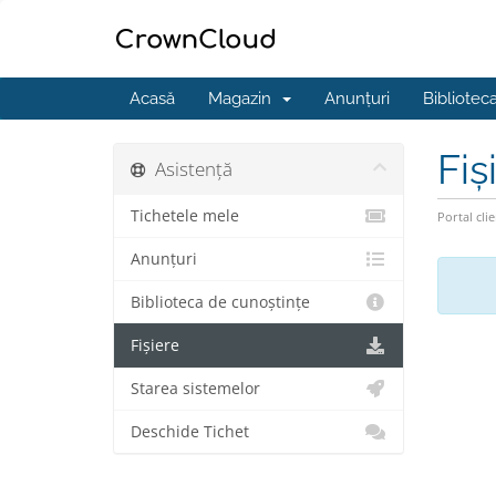
Acasă
Magazin
Anunțuri
Bibliotec
Fiș
Asistență
Tichetele mele
Portal clie
Anunțuri
Biblioteca de cunoștințe
Fișiere
Starea sistemelor
Deschide Tichet