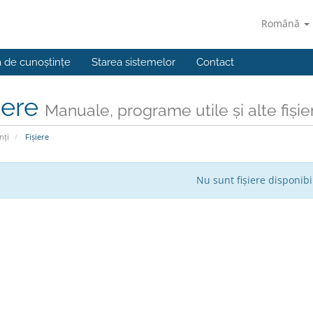
Română
a de cunoștințe
Starea sistemelor
Contact
iere
Manuale, programe utile și alte fișie
nți
Fișiere
Nu sunt fișiere disponibi