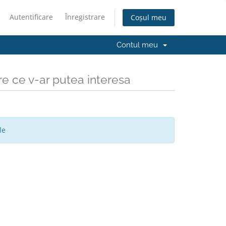
Autentificare
Înregistrare
Coșul meu
Contul meu
re ce v-ar putea interesa
le