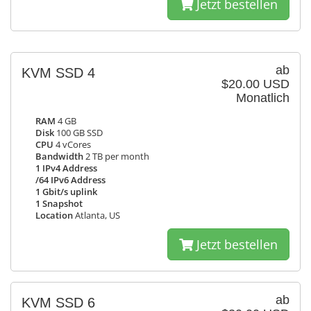
Jetzt bestellen
ab
KVM SSD 4
$20.00 USD
Monatlich
RAM
4 GB
Disk
100 GB SSD
CPU
4 vCores
Bandwidth
2 TB per month
1 IPv4 Address
/64 IPv6 Address
1 Gbit/s uplink
1 Snapshot
Location
Atlanta, US
Jetzt bestellen
ab
KVM SSD 6