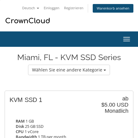
Deutsch
Einloggen
Registrieren
Warenkorb ansehen
Navig
ein-/
Miami, FL - KVM SSD Series
Wählen Sie eine andere Kategorie
ab
KVM SSD 1
$5.00 USD
Monatlich
RAM
1 GB
Disk
25 GB SSD
CPU
1 vCore
Bandwidth
1 TB per month