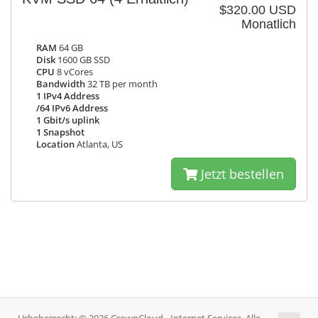
$320.00 USD
Monatlich
RAM
64 GB
Disk
1600 GB SSD
CPU
8 vCores
Bandwidth
32 TB per month
1 IPv4 Address
/64 IPv6 Address
1 Gbit/s uplink
1 Snapshot
Location
Atlanta, US
Jetzt bestellen