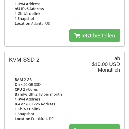
1 IPv4 Address
/64 IPv6 Address
1 Gbit/s uplink
1 Snapshot
Location
Atlanta, US
Jetzt bestellen
ab
KVM SSD 2
$10.00 USD
Monatlich
RAM
2 GB
Disk
50 GB SSD
CPU
2 vCores
Bandwidth
2 TB per month
1 IPv4 Address
/64 or /80 IPv6 Address
1 Gbit/s uplink
1 Snapshot
Location
Frankfurt, DE