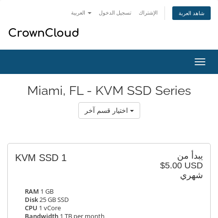
العربية
تسجيل الدخول
الإشتراك
شاهد العربة
تبديل
التنقل
Miami, FL - KVM SSD Series
اختيار قسم آخر
يبدأ من
KVM SSD 1
$5.00 USD
شهري
RAM
1 GB
Disk
25 GB SSD
CPU
1 vCore
Bandwidth
1 TB per month