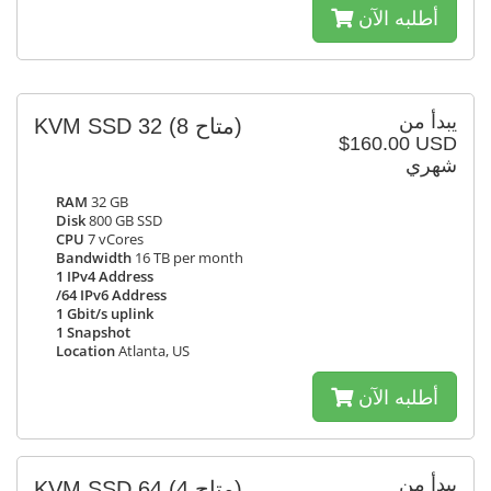
أطلبه الآن
يبدأ من
KVM SSD 32
(8 متاح)
$160.00 USD
شهري
RAM
32 GB
Disk
800 GB SSD
CPU
7 vCores
Bandwidth
16 TB per month
1 IPv4 Address
/64 IPv6 Address
1 Gbit/s uplink
1 Snapshot
Location
Atlanta, US
أطلبه الآن
يبدأ من
KVM SSD 64
(4 متاح)