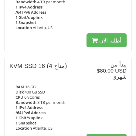
Bandwidth
4 TB per month
1 IPv4 Address
/64 IPv6 Address
1 Gbit/s uplink
1 Snapshot
Location
Atlanta, US
أطلبه الآن
يبدأ من
KVM SSD 16
(4 متاح)
$80.00 USD
شهري
RAM
16 GB
Disk
400 GB SSD
CPU
6 vCores
Bandwidth
8 TB per month
1 IPv4 Address
/64 IPv6 Address
1 Gbit/s uplink
1 Snapshot
Location
Atlanta, US