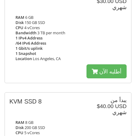
$30.00 USD
شهري
RAM
6 GB
Disk
150 GB SSD
CPU
4 vCores
Bandwidth
3 TB per month
1 IPv4 Address
/64 IPv6 Address
1 Gbit/s uplink
1 Snapshot
Location
Los Angeles, CA
أطلبه الآن
يبدأ من
KVM SSD 8
$40.00 USD
شهري
RAM
8 GB
Disk
200 GB SSD
CPU
5 vCores