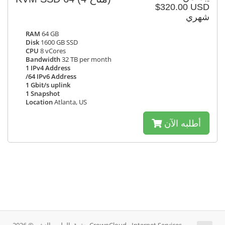
$320.00 USD
شهري
RAM
64 GB
Disk
1600 GB SSD
CPU
8 vCores
Bandwidth
32 TB per month
1 IPv4 Address
/64 IPv6 Address
1 Gbit/s uplink
1 Snapshot
Location
Atlanta, US
أطلبه الآن