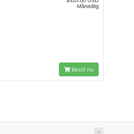
$320.00 USD
Månedlig
Bestil nu