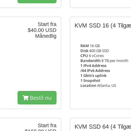
Start fra
KVM SSD 16
(4 Tilgæ
$40.00 USD
Månedlig
RAM
16 GB
Disk
400 GB SSD
CPU
6 vCores
Bandwidth
8 TB per month
1 IPv4 Address
/64 IPv6 Address
1 Gbit/s uplink
1 Snapshot
Location
Atlanta, US
Bestil nu
Start fra
KVM SSD 64
(4 Tilgæ