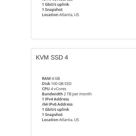
1 Gbit/s uplink
1 Snapshot
Location
Atlanta, US
KVM SSD 4
RAM
4 GB
Disk
100 GB SSD
CPU
4 vCores
Bandwidth
2 TB per month
1 IPv4 Address
/64 IPv6 Address
1 Gbit/s uplink
1 Snapshot
Location
Atlanta, US