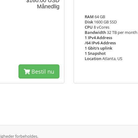
$160.00 USD
Månedlig
RAM
64 GB
Disk
1600 GB SSD
CPU
8 vCores
Bandwidth
32 TB per month
1 IPv4 Address
/64 IPv6 Address
1 Gbit/s uplink
1 Snapshot
Location
Atlanta, US
Bestil nu
tigheder forbeholdes.