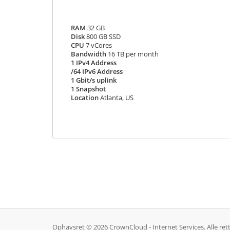
RAM
32 GB
Disk
800 GB SSD
CPU
7 vCores
Bandwidth
16 TB per month
1 IPv4 Address
/64 IPv6 Address
1 Gbit/s uplink
1 Snapshot
Location
Atlanta, US
Ophavsret © 2026 CrownCloud - Internet Services. Alle ret