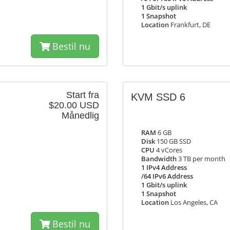
1 Gbit/s uplink
1 Snapshot
Location
Frankfurt, DE
Bestil nu
Start fra
KVM SSD 6
$20.00 USD
Månedlig
RAM
6 GB
Disk
150 GB SSD
CPU
4 vCores
Bandwidth
3 TB per month
1 IPv4 Address
/64 IPv6 Address
1 Gbit/s uplink
1 Snapshot
Location
Los Angeles, CA
Bestil nu