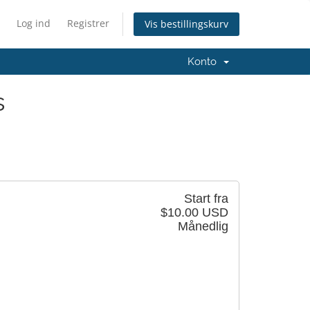
Log ind
Registrer
Vis bestillingskurv
Konto
s
Start fra
$10.00 USD
Månedlig