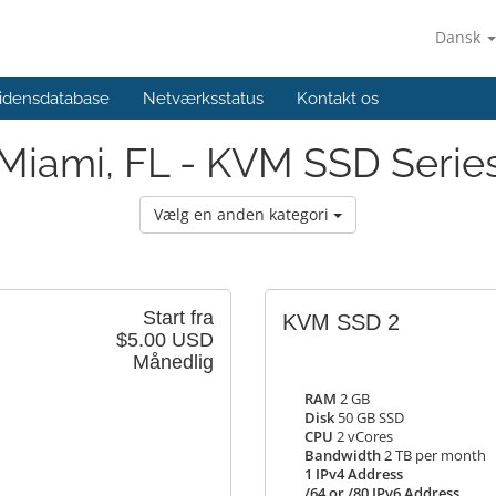
Dansk
idensdatabase
Netværksstatus
Kontakt os
Miami, FL - KVM SSD Serie
Vælg en anden kategori
Start fra
KVM SSD 2
$5.00 USD
Månedlig
RAM
2 GB
Disk
50 GB SSD
CPU
2 vCores
Bandwidth
2 TB per month
1 IPv4 Address
/64 or /80 IPv6 Address