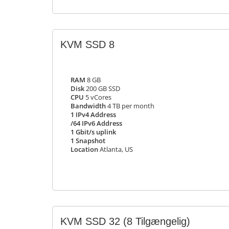
KVM SSD 8
RAM
8 GB
Disk
200 GB SSD
CPU
5 vCores
Bandwidth
4 TB per month
1 IPv4 Address
/64 IPv6 Address
1 Gbit/s uplink
1 Snapshot
Location
Atlanta, US
KVM SSD 32
(8 Tilgængelig)