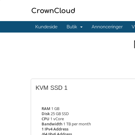
Kundeside
Butik
Annonceringer
V
KVM SSD 1
RAM
1 GB
Disk
25 GB SSD
CPU
1 vCore
Bandwidth
1 TB per month
1 IPv4 Address
/64 IPv6 Address