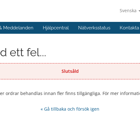
Svenska
 & Meddelanden
Hjälpcentral
Nätverksstatus
Kontakta
ett fel...
Slutsåld
ler ordrar behandlas innan fler finns tillgängliga. För mer informati
« Gå tillbaka och försök igen