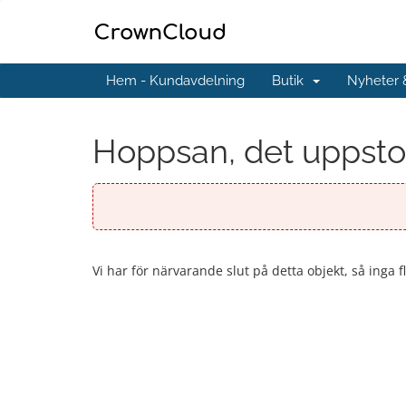
Hem - Kundavdelning
Butik
Nyheter
Hoppsan, det uppstod 
Vi har för närvarande slut på detta objekt, så inga f