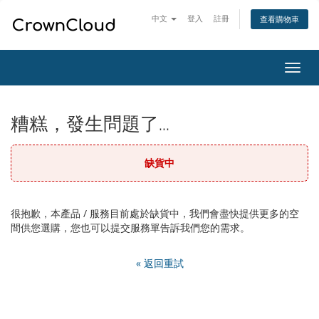
中文
登入
註冊
查看購物車
切
換
導
覽
糟糕，發生問題了...
缺貨中
很抱歉，本產品 / 服務目前處於缺貨中，我們會盡快提供更多的空
間供您選購，您也可以提交服務單告訴我們您的需求。
« 返回重試