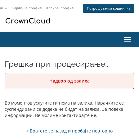
an
Најава на профил
Креирај профил
Потрошувачка кошничка
Вклу
ја
нави
Грешка при процесирање...
Надвор од залиха
Во моментов услугите ги нема на залиха. Нарачките се
суспендирани се додека не бидат на залиха. За повеќе
информации, Ве молиме контактирајте не.
« Вратете се назад и пробајте повторно