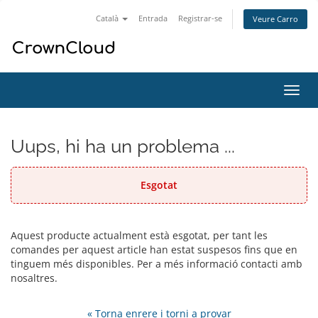
Català
Entrada
Registrar-se
Veure Carro
Canv
la
nave
Uups, hi ha un problema ...
Esgotat
Aquest producte actualment està esgotat, per tant les
comandes per aquest article han estat suspesos fins que en
tinguem més disponibles. Per a més informació contacti amb
nosaltres.
« Torna enrere i torni a provar