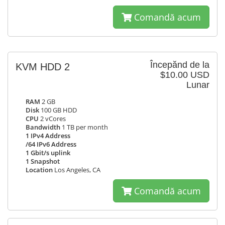
Comandă acum
Începănd de la
KVM HDD 2
$10.00 USD
Lunar
RAM
2 GB
Disk
100 GB HDD
CPU
2 vCores
Bandwidth
1 TB per month
1 IPv4 Address
/64 IPv6 Address
1 Gbit/s uplink
1 Snapshot
Location
Los Angeles, CA
Comandă acum