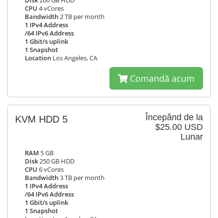
Disk
200 GB HDD
CPU
4 vCores
Bandwidth
2 TB per month
1 IPv4 Address
/64 IPv6 Address
1 Gbit/s uplink
1 Snapshot
Location
Los Angeles, CA
Comandă acum
Începănd de la
KVM HDD 5
$25.00 USD
Lunar
RAM
5 GB
Disk
250 GB HDD
CPU
6 vCores
Bandwidth
3 TB per month
1 IPv4 Address
/64 IPv6 Address
1 Gbit/s uplink
1 Snapshot