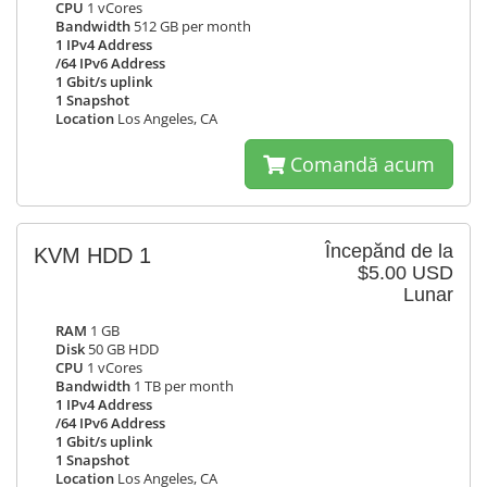
CPU
1 vCores
Bandwidth
512 GB per month
1 IPv4 Address
/64 IPv6 Address
1 Gbit/s uplink
1 Snapshot
Location
Los Angeles, CA
Comandă acum
Începănd de la
KVM HDD 1
$5.00 USD
Lunar
RAM
1 GB
Disk
50 GB HDD
CPU
1 vCores
Bandwidth
1 TB per month
1 IPv4 Address
/64 IPv6 Address
1 Gbit/s uplink
1 Snapshot
Location
Los Angeles, CA