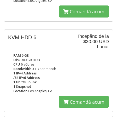
Location
Los Angeles, CA
Comandă acum
Începănd de la
KVM HDD 6
$30.00 USD
Lunar
RAM
6 GB
Disk
300 GB HDD
CPU
6 vCores
Bandwidth
3 TB per month
1 IPv4 Address
/64 IPv6 Address
1 Gbit/s uplink
1 Snapshot
Location
Los Angeles, CA
Comandă acum