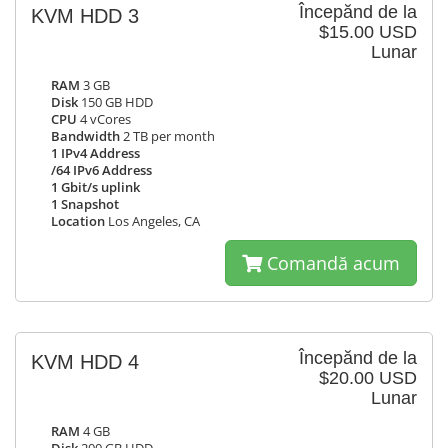
Începănd de la
KVM HDD 3
$15.00 USD
Lunar
RAM
3 GB
Disk
150 GB HDD
CPU
4 vCores
Bandwidth
2 TB per month
1 IPv4 Address
/64 IPv6 Address
1 Gbit/s uplink
1 Snapshot
Location
Los Angeles, CA
Comandă acum
Începănd de la
KVM HDD 4
$20.00 USD
Lunar
RAM
4 GB