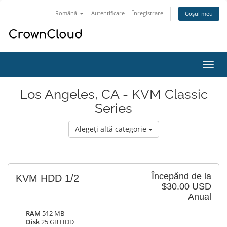
Română
Autentificare
Înregistrare
Coșul meu
Navi
Toggl
Los Angeles, CA - KVM Classic
Series
Alegeți altă categorie
Începănd de la
KVM HDD 1/2
$30.00 USD
Anual
RAM
512 MB
Disk
25 GB HDD