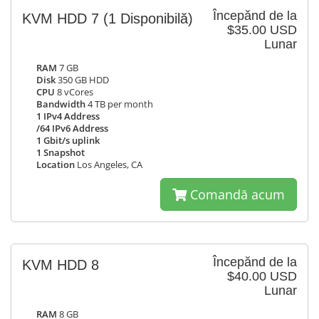
Începănd de la
KVM HDD 7
(1 Disponibilă)
$35.00 USD
Lunar
RAM
7 GB
Disk
350 GB HDD
CPU
8 vCores
Bandwidth
4 TB per month
1 IPv4 Address
/64 IPv6 Address
1 Gbit/s uplink
1 Snapshot
Location
Los Angeles, CA
Comandă acum
Începănd de la
KVM HDD 8
$40.00 USD
Lunar
RAM
8 GB