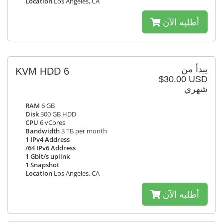
Location
Los Angeles, CA
أطلبه الآن
يبدأ من
KVM HDD 6
$30.00 USD
شهري
RAM
6 GB
Disk
300 GB HDD
CPU
6 vCores
Bandwidth
3 TB per month
1 IPv4 Address
/64 IPv6 Address
1 Gbit/s uplink
1 Snapshot
Location
Los Angeles, CA
أطلبه الآن