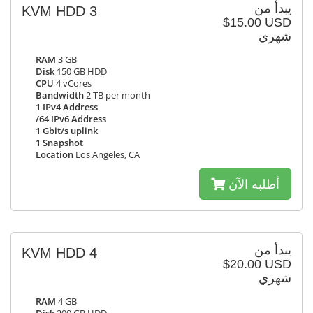
يبدأ من
KVM HDD 3
$15.00 USD
شهري
RAM
3 GB
Disk
150 GB HDD
CPU
4 vCores
Bandwidth
2 TB per month
1 IPv4 Address
/64 IPv6 Address
1 Gbit/s uplink
1 Snapshot
Location
Los Angeles, CA
أطلبه الآن
يبدأ من
KVM HDD 4
$20.00 USD
شهري
RAM
4 GB