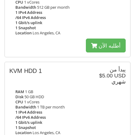
CPU
1 vCores
Bandwidth
512 GB per month
1 IPv4 Address
/64 IPv6 Address
1 Gbit/s uplink
1 Snapshot
Location
Los Angeles, CA
أطلبه الآن
يبدأ من
KVM HDD 1
$5.00 USD
شهري
RAM
1 GB
Disk
50 GB HDD
CPU
1 vCores
Bandwidth
1 TB per month
1 IPv4 Address
/64 IPv6 Address
1 Gbit/s uplink
1 Snapshot
Location
Los Angeles, CA