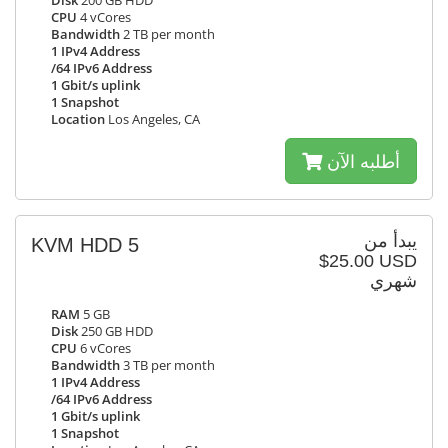
Disk
200 GB HDD
CPU
4 vCores
Bandwidth
2 TB per month
1 IPv4 Address
/64 IPv6 Address
1 Gbit/s uplink
1 Snapshot
Location
Los Angeles, CA
أطلبه الآن
يبدأ من
KVM HDD 5
$25.00 USD
شهري
RAM
5 GB
Disk
250 GB HDD
CPU
6 vCores
Bandwidth
3 TB per month
1 IPv4 Address
/64 IPv6 Address
1 Gbit/s uplink
1 Snapshot