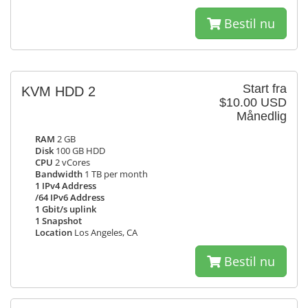
Bestil nu
Start fra
KVM HDD 2
$10.00 USD
Månedlig
RAM
2 GB
Disk
100 GB HDD
CPU
2 vCores
Bandwidth
1 TB per month
1 IPv4 Address
/64 IPv6 Address
1 Gbit/s uplink
1 Snapshot
Location
Los Angeles, CA
Bestil nu