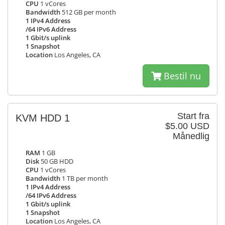
CPU
1 vCores
Bandwidth
512 GB per month
1 IPv4 Address
/64 IPv6 Address
1 Gbit/s uplink
1 Snapshot
Location
Los Angeles, CA
Bestil nu
Start fra
KVM HDD 1
$5.00 USD
Månedlig
RAM
1 GB
Disk
50 GB HDD
CPU
1 vCores
Bandwidth
1 TB per month
1 IPv4 Address
/64 IPv6 Address
1 Gbit/s uplink
1 Snapshot
Location
Los Angeles, CA