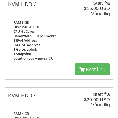
Start fra
KVM HDD 3
$15.00 USD
Månedlig
RAM
3 GB
Disk
150 GB HDD
CPU
4 vCores
Bandwidth
2 TB per month
1 IPv4 Address
/64 IPv6 Address
1 Gbit/s uplink
1 Snapshot
Location
Los Angeles, CA
Bestil nu
Start fra
KVM HDD 4
$20.00 USD
Månedlig
RAM
4 GB