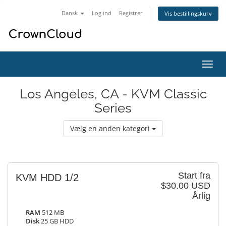
Dansk
Log ind
Registrer
Vis bestillingskurv
Skift
navig
Los Angeles, CA - KVM Classic
Series
Vælg en anden kategori
Start fra
KVM HDD 1/2
$30.00 USD
Årlig
RAM
512 MB
Disk
25 GB HDD