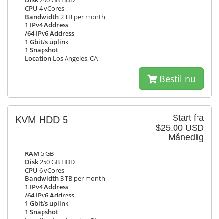
Disk
200 GB HDD
CPU
4 vCores
Bandwidth
2 TB per month
1 IPv4 Address
/64 IPv6 Address
1 Gbit/s uplink
1 Snapshot
Location
Los Angeles, CA
Bestil nu
Start fra
KVM HDD 5
$25.00 USD
Månedlig
RAM
5 GB
Disk
250 GB HDD
CPU
6 vCores
Bandwidth
3 TB per month
1 IPv4 Address
/64 IPv6 Address
1 Gbit/s uplink
1 Snapshot