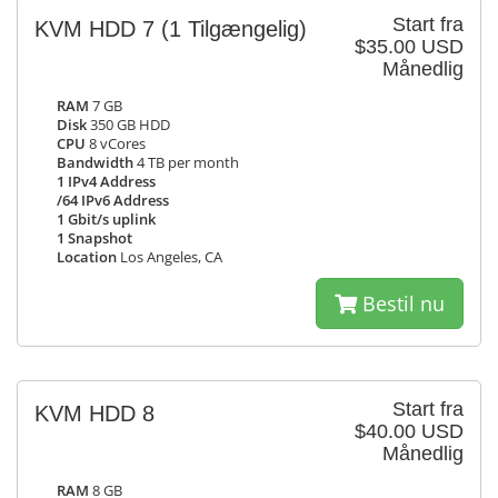
Start fra
KVM HDD 7
(1 Tilgængelig)
$35.00 USD
Månedlig
RAM
7 GB
Disk
350 GB HDD
CPU
8 vCores
Bandwidth
4 TB per month
1 IPv4 Address
/64 IPv6 Address
1 Gbit/s uplink
1 Snapshot
Location
Los Angeles, CA
Bestil nu
Start fra
KVM HDD 8
$40.00 USD
Månedlig
RAM
8 GB