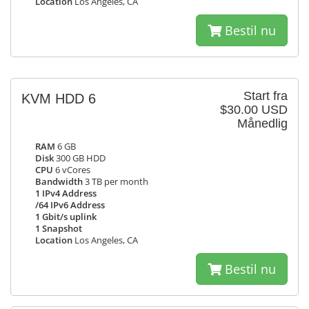
Location
Los Angeles, CA
Bestil nu
Start fra
KVM HDD 6
$30.00 USD
Månedlig
RAM
6 GB
Disk
300 GB HDD
CPU
6 vCores
Bandwidth
3 TB per month
1 IPv4 Address
/64 IPv6 Address
1 Gbit/s uplink
1 Snapshot
Location
Los Angeles, CA
Bestil nu