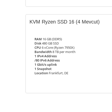
KVM Ryzen SSD 16
(4 Mevcut)
RAM
16 GB (DDR5)
Disk
480 GB SSD
CPU
6 vCore (Ryzen 7950X)
Bandwidth
8 TB per month
1 IPv4 Address
/80 IPv6 Address
1 Gbit/s uplink
1 Snapshot
Location
Frankfurt, DE