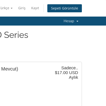
Türkçe
Giriş
Kayıt
Sepeti Görüntüle
Hesap
 Series
Sadece..
1 Mevcut)
$17.00 USD
Aylık