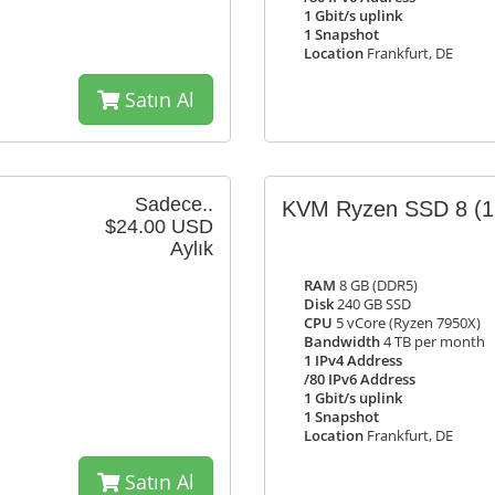
1 Gbit/s uplink
1 Snapshot
Location
Frankfurt, DE
Satın Al
Sadece..
KVM Ryzen SSD 8
(
$24.00 USD
Aylık
RAM
8 GB (DDR5)
Disk
240 GB SSD
CPU
5 vCore (Ryzen 7950X)
Bandwidth
4 TB per month
1 IPv4 Address
/80 IPv6 Address
1 Gbit/s uplink
1 Snapshot
Location
Frankfurt, DE
Satın Al