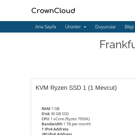
Ana Sayfa
Ürünler
Duyurular
Bilgi
Frankf
KVM Ryzen SSD 1
(1 Mevcut)
RAM
1 GB
Disk
30 GB SSD
CPU
1 vCore (Ryzen 7950X)
Bandwidth
1 TB per month
1 IPv4 Address
/80 IPv6 Address