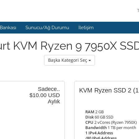
 Bankası
Sunucu/Ağ Durumu
İletişim
urt KVM Ryzen 9 7950X SSD
Başka Kategori Seç
Sadece..
KVM Ryzen SSD 2
(
$10.00 USD
Aylık
RAM
2 GB
Disk
60 GB SSD
CPU
2 vCores (Ryzen 7950X)
Bandwidth
1 TB per month
1 IPv4 Address
/80 IPv6 Address