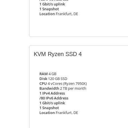
1 Gbit/s uplink
1 Snapshot
Location
Frankfurt, DE
KVM Ryzen SSD 4
RAM
4 GB
Disk
120 GB SSD
CPU
4 vCores (Ryzen 7950X)
Bandwidth
2 TB per month
1 IPv4 Address
/80 IPv6 Address
1 Gbit/s uplink
1 Snapshot
Location
Frankfurt, DE