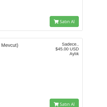
Satın Al
Sadece..
1 Mevcut)
$45.00 USD
Aylık
Satın Al