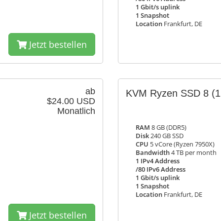
1 Gbit/s uplink
1 Snapshot
Location
Frankfurt, DE
Jetzt bestellen
ab
KVM Ryzen SSD 8
(1
$24.00 USD
Monatlich
RAM
8 GB (DDR5)
Disk
240 GB SSD
CPU
5 vCore (Ryzen 7950X)
Bandwidth
4 TB per month
1 IPv4 Address
/80 IPv6 Address
1 Gbit/s uplink
1 Snapshot
Location
Frankfurt, DE
Jetzt bestellen