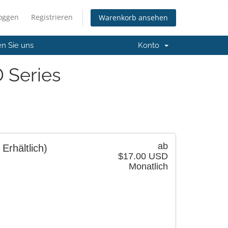
loggen
Registrieren
Warenkorb ansehen
en Sie uns
Konto
 Series
ab
 Erhältlich)
$17.00 USD
Monatlich