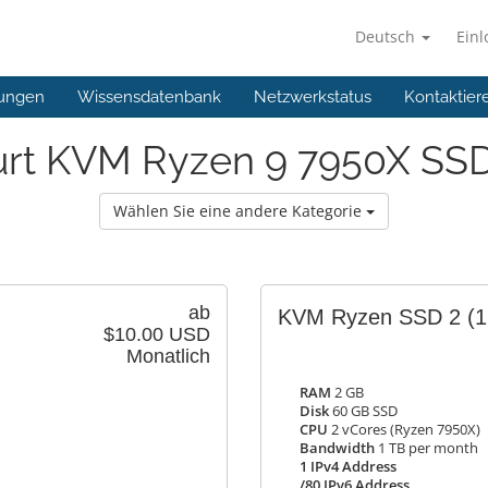
Deutsch
Ein
ungen
Wissensdatenbank
Netzwerkstatus
Kontaktier
urt KVM Ryzen 9 7950X SSD
Wählen Sie eine andere Kategorie
ab
KVM Ryzen SSD 2
(1
$10.00 USD
Monatlich
RAM
2 GB
Disk
60 GB SSD
CPU
2 vCores (Ryzen 7950X)
Bandwidth
1 TB per month
1 IPv4 Address
/80 IPv6 Address