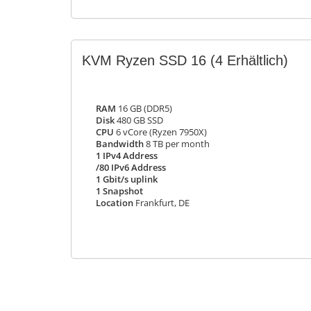
KVM Ryzen SSD 16
(4 Erhältlich)
RAM
16 GB (DDR5)
Disk
480 GB SSD
CPU
6 vCore (Ryzen 7950X)
Bandwidth
8 TB per month
1 IPv4 Address
/80 IPv6 Address
1 Gbit/s uplink
1 Snapshot
Location
Frankfurt, DE