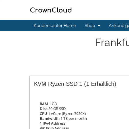
Kundencenter Home
Shop
Ankündig
Frankf
KVM Ryzen SSD 1
(1 Erhältlich)
RAM
1 GB
Disk
30 GB SSD
CPU
1 vCore (Ryzen 7950X)
Bandwidth
1 TB per month
1 IPv4 Address
/80 IPv6 Address