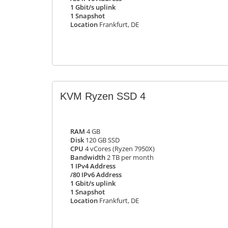
1 Gbit/s uplink
1 Snapshot
Location
Frankfurt, DE
KVM Ryzen SSD 4
RAM
4 GB
Disk
120 GB SSD
CPU
4 vCores (Ryzen 7950X)
Bandwidth
2 TB per month
1 IPv4 Address
/80 IPv6 Address
1 Gbit/s uplink
1 Snapshot
Location
Frankfurt, DE