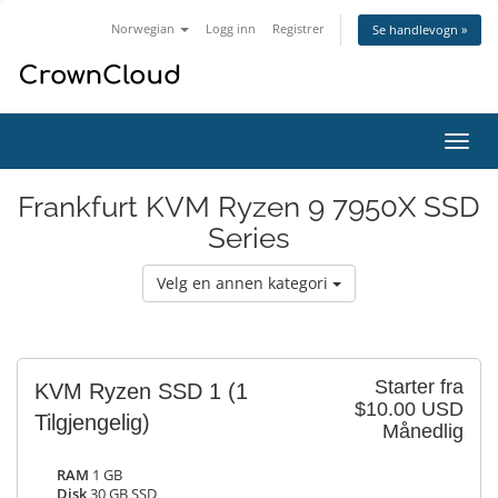
Norwegian
Logg inn
Registrer
Se handlevogn »
Bytt
navig
Frankfurt KVM Ryzen 9 7950X SSD
Series
Velg en annen kategori
Starter fra
KVM Ryzen SSD 1
(1
$10.00 USD
Tilgjengelig)
Månedlig
RAM
1 GB
Disk
30 GB SSD