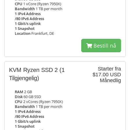
CPU
1 vCore (Ryzen 7950X)
Bandwidth
1 TB per month
1 IPv4 Address
/80 IPv6 Address
1 Gbit/s uplink
1 Snapshot
Location
Frankfurt, DE
Bestill nå
Starter fra
KVM Ryzen SSD 2
(1
$17.00 USD
Tilgjengelig)
Månedlig
RAM
2 GB
Disk
60 GB SSD
CPU
2 vCores (Ryzen 7950X)
Bandwidth
1 TB per month
1 IPv4 Address
/80 IPv6 Address
1 Gbit/s uplink
1 Snapshot