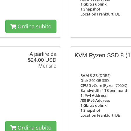
1 Gbit/s uplink
1 Snapshot
Location
Frankfurt, DE
Ordina subito
A partire da
KVM Ryzen SSD 8
(1
$24.00 USD
Mensile
RAM
8 GB (DDR5)
Disk
240 GB SSD
CPU
5 vCore (Ryzen 7950X)
Bandwidth
4 TB per month
1 IPv4 Address
/80 IPv6 Address
1 Gbit/s uplink
1 Snapshot
Location
Frankfurt, DE
Ordina subito