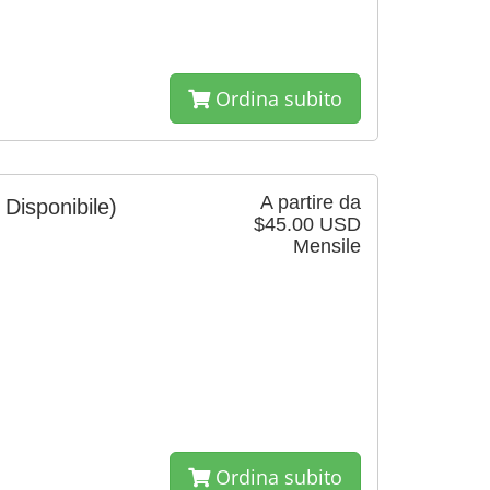
Ordina subito
A partire da
 Disponibile)
$45.00 USD
Mensile
Ordina subito