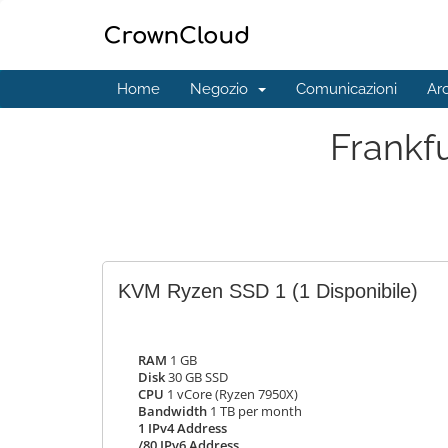
Home
Negozio
Comunicazioni
Ar
Frankf
KVM Ryzen SSD 1
(1 Disponibile)
RAM
1 GB
Disk
30 GB SSD
CPU
1 vCore (Ryzen 7950X)
Bandwidth
1 TB per month
1 IPv4 Address
/80 IPv6 Address