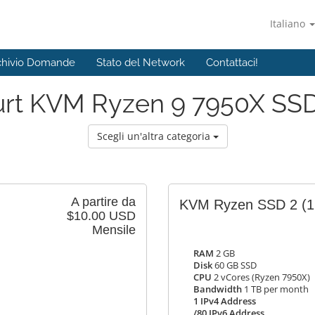
Italiano
chivio Domande
Stato del Network
Contattaci!
urt KVM Ryzen 9 7950X SSD
Scegli un'altra categoria
A partire da
KVM Ryzen SSD 2
(1
$10.00 USD
Mensile
RAM
2 GB
Disk
60 GB SSD
CPU
2 vCores (Ryzen 7950X)
Bandwidth
1 TB per month
1 IPv4 Address
/80 IPv6 Address