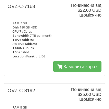
Починаючи від
OVZ-C-7168
$22.00 USD
Щомісячно
RAM
7 GB
Disk
180 GB HDD
CPU
7 vCores
Bandwidth
7 TB per month
1 IPv4 Address
/80 IPv6 Address
1 Gbit/s uplink
1 Snapshot
Location
Frankfurt, DE
Замовити зараз
Починаючи від
OVZ-C-8192
$25.00 USD
Щомісячно
RAM
8 GB