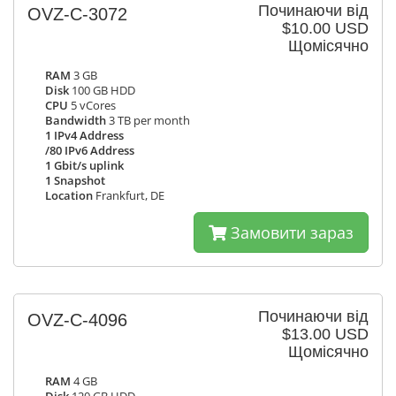
Починаючи від
OVZ-C-3072
$10.00 USD
Щомісячно
RAM
3 GB
Disk
100 GB HDD
CPU
5 vCores
Bandwidth
3 TB per month
1 IPv4 Address
/80 IPv6 Address
1 Gbit/s uplink
1 Snapshot
Location
Frankfurt, DE
Замовити зараз
Починаючи від
OVZ-C-4096
$13.00 USD
Щомісячно
RAM
4 GB