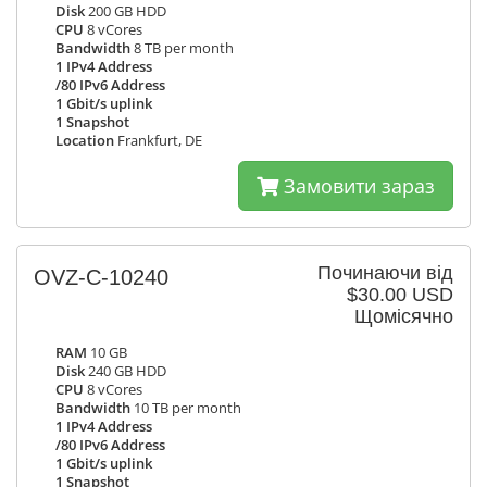
Disk
200 GB HDD
CPU
8 vCores
Bandwidth
8 TB per month
1 IPv4 Address
/80 IPv6 Address
1 Gbit/s uplink
1 Snapshot
Location
Frankfurt, DE
Замовити зараз
Починаючи від
OVZ-C-10240
$30.00 USD
Щомісячно
RAM
10 GB
Disk
240 GB HDD
CPU
8 vCores
Bandwidth
10 TB per month
1 IPv4 Address
/80 IPv6 Address
1 Gbit/s uplink
1 Snapshot