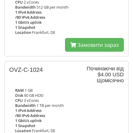
CPU
2 vCores
Bandwidth
512 GB per month
1 IPv4 Address
/80 IPv6 Address
1 Gbit/s uplink
1 Snapshot
Location
Frankfurt, DE
Замовити зараз
Починаючи від
OVZ-C-1024
$4.00 USD
Щомісячно
RAM
1 GB
Disk
60 GB HDD
CPU
3 vCores
Bandwidth
1 TB per month
1 IPv4 Address
/80 IPv6 Address
1 Gbit/s uplink
1 Snapshot
Location
Frankfurt, DE