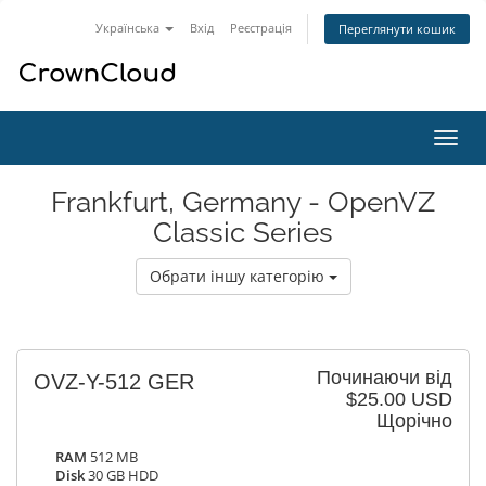
Українська
Вхід
Реєстрація
Переглянути кошик
Пере
наві
Frankfurt, Germany - OpenVZ
Classic Series
Обрати іншу категорію
Починаючи від
OVZ-Y-512 GER
$25.00 USD
Щорічно
RAM
512 MB
Disk
30 GB HDD