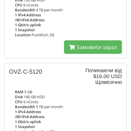
Disk
120 GB HDD
CPU
6 vCores
Bandwidth
4 TB per month
1 IPv4 Address
/80 IPv6 Address
1 Gbit/s uplink
1 Snapshot
Location
Frankfurt, DE
Замовити зараз
Починаючи від
OVZ-C-5120
$16.00 USD
Щомісячно
RAM
5 GB
Disk
140 GB HDD
CPU
6 vCores
Bandwidth
5 TB per month
1 IPv4 Address
/80 IPv6 Address
1 Gbit/s uplink
1 Snapshot