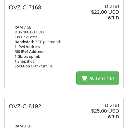
החל מ
OVZ-C-7168
$22.00 USD
חודשי
RAM
7 GB
Disk
180 GB HDD
CPU
7 vCores
Bandwidth
7 TB per month
1 IPv4 Address
/80 IPv6 Address
1 Gbit/s uplink
1 Snapshot
Location
Frankfurt, DE
הזמינו עכשיו
החל מ
OVZ-C-8192
$25.00 USD
חודשי
RAM
8 GB