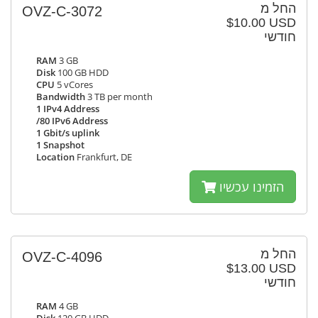
החל מ
OVZ-C-3072
$10.00 USD
חודשי
RAM
3 GB
Disk
100 GB HDD
CPU
5 vCores
Bandwidth
3 TB per month
1 IPv4 Address
/80 IPv6 Address
1 Gbit/s uplink
1 Snapshot
Location
Frankfurt, DE
הזמינו עכשיו
החל מ
OVZ-C-4096
$13.00 USD
חודשי
RAM
4 GB