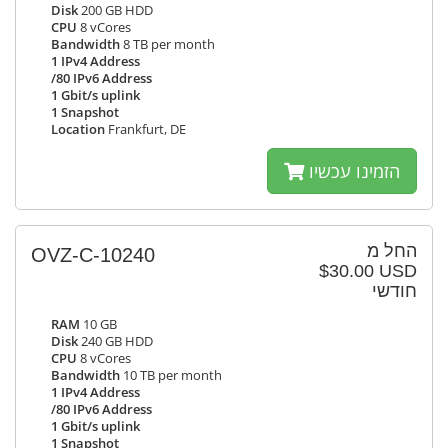
Disk
200 GB HDD
CPU
8 vCores
Bandwidth
8 TB per month
1 IPv4 Address
/80 IPv6 Address
1 Gbit/s uplink
1 Snapshot
Location
Frankfurt, DE
הזמינו עכשיו
החל מ
OVZ-C-10240
$30.00 USD
חודשי
RAM
10 GB
Disk
240 GB HDD
CPU
8 vCores
Bandwidth
10 TB per month
1 IPv4 Address
/80 IPv6 Address
1 Gbit/s uplink
1 Snapshot