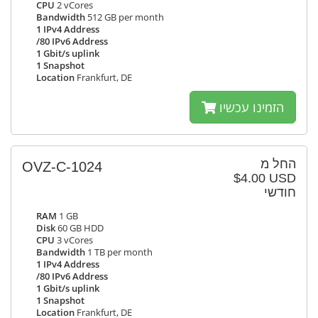
CPU
2 vCores
Bandwidth
512 GB per month
1 IPv4 Address
/80 IPv6 Address
1 Gbit/s uplink
1 Snapshot
Location
Frankfurt, DE
הזמינו עכשיו
החל מ
OVZ-C-1024
$4.00 USD
חודשי
RAM
1 GB
Disk
60 GB HDD
CPU
3 vCores
Bandwidth
1 TB per month
1 IPv4 Address
/80 IPv6 Address
1 Gbit/s uplink
1 Snapshot
Location
Frankfurt, DE