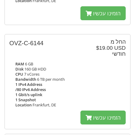
Location
Frankfurt, DE
הזמינו עכשיו
החל מ
OVZ-C-6144
$19.00 USD
חודשי
RAM
6 GB
Disk
160 GB HDD
CPU
7 vCores
Bandwidth
6 TB per month
1 IPv4 Address
/80 IPv6 Address
1 Gbit/s uplink
1 Snapshot
Location
Frankfurt, DE
הזמינו עכשיו