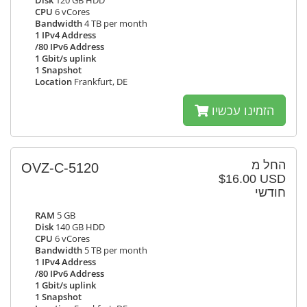
Disk
120 GB HDD
CPU
6 vCores
Bandwidth
4 TB per month
1 IPv4 Address
/80 IPv6 Address
1 Gbit/s uplink
1 Snapshot
Location
Frankfurt, DE
הזמינו עכשיו
החל מ
OVZ-C-5120
$16.00 USD
חודשי
RAM
5 GB
Disk
140 GB HDD
CPU
6 vCores
Bandwidth
5 TB per month
1 IPv4 Address
/80 IPv6 Address
1 Gbit/s uplink
1 Snapshot