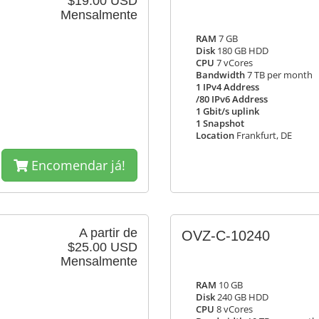
$19.00 USD
Mensalmente
RAM
7 GB
Disk
180 GB HDD
CPU
7 vCores
Bandwidth
7 TB per month
1 IPv4 Address
/80 IPv6 Address
1 Gbit/s uplink
1 Snapshot
Location
Frankfurt, DE
Encomendar já!
A partir de
OVZ-C-10240
$25.00 USD
Mensalmente
RAM
10 GB
Disk
240 GB HDD
CPU
8 vCores