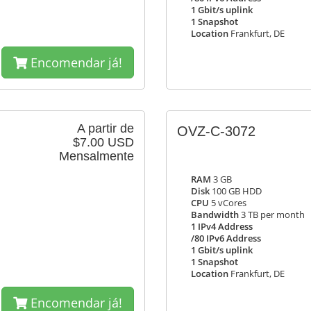
1 Gbit/s uplink
1 Snapshot
Location
Frankfurt, DE
Encomendar já!
A partir de
OVZ-C-3072
$7.00 USD
Mensalmente
RAM
3 GB
Disk
100 GB HDD
CPU
5 vCores
Bandwidth
3 TB per month
1 IPv4 Address
/80 IPv6 Address
1 Gbit/s uplink
1 Snapshot
Location
Frankfurt, DE
Encomendar já!