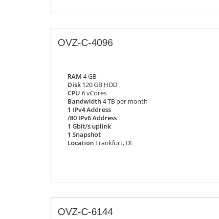
OVZ-C-4096
RAM
4 GB
Disk
120 GB HDD
CPU
6 vCores
Bandwidth
4 TB per month
1 IPv4 Address
/80 IPv6 Address
1 Gbit/s uplink
1 Snapshot
Location
Frankfurt, DE
OVZ-C-6144