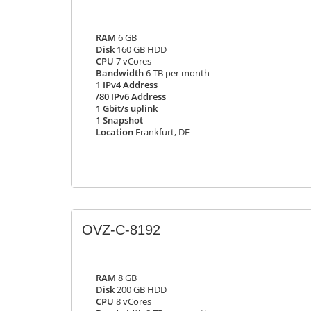
RAM
6 GB
Disk
160 GB HDD
CPU
7 vCores
Bandwidth
6 TB per month
1 IPv4 Address
/80 IPv6 Address
1 Gbit/s uplink
1 Snapshot
Location
Frankfurt, DE
OVZ-C-8192
RAM
8 GB
Disk
200 GB HDD
CPU
8 vCores