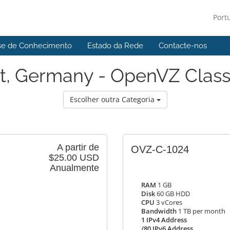
Port
se de Conhecimento
Estado da Rede
Contacte-nos
t, Germany - OpenVZ Class
Escolher outra Categoria
A partir de
OVZ-C-1024
$25.00 USD
Anualmente
RAM
1 GB
Disk
60 GB HDD
CPU
3 vCores
Bandwidth
1 TB per month
1 IPv4 Address
/80 IPv6 Address