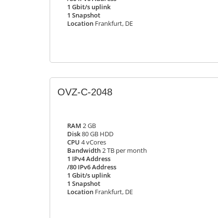
1 Gbit/s uplink
1 Snapshot
Location
Frankfurt, DE
OVZ-C-2048
RAM
2 GB
Disk
80 GB HDD
CPU
4 vCores
Bandwidth
2 TB per month
1 IPv4 Address
/80 IPv6 Address
1 Gbit/s uplink
1 Snapshot
Location
Frankfurt, DE