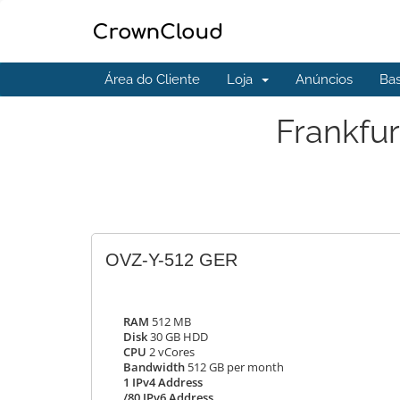
Área do Cliente
Loja
Anúncios
Ba
Frankfur
OVZ-Y-512 GER
RAM
512 MB
Disk
30 GB HDD
CPU
2 vCores
Bandwidth
512 GB per month
1 IPv4 Address
/80 IPv6 Address