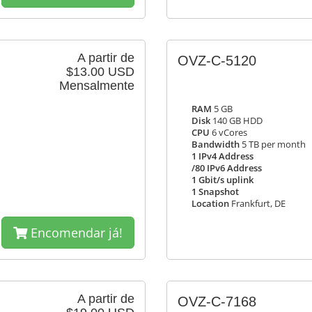
A partir de
OVZ-C-5120
$13.00 USD
Mensalmente
RAM
5 GB
Disk
140 GB HDD
CPU
6 vCores
Bandwidth
5 TB per month
1 IPv4 Address
/80 IPv6 Address
1 Gbit/s uplink
1 Snapshot
Location
Frankfurt, DE
Encomendar já!
A partir de
OVZ-C-7168