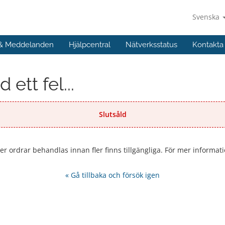
Svenska
 & Meddelanden
Hjälpcentral
Nätverksstatus
Kontakta
ett fel...
Slutsåld
ler ordrar behandlas innan fler finns tillgängliga. För mer informati
« Gå tillbaka och försök igen