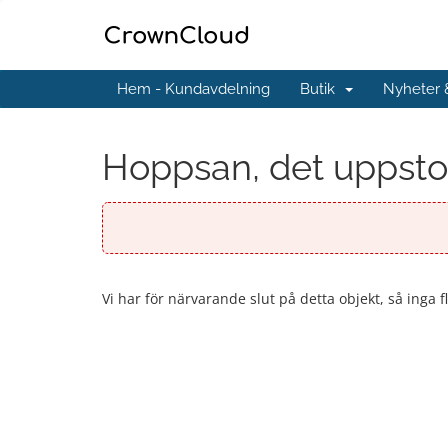
Hem - Kundavdelning
Butik
Nyheter
Hoppsan, det uppstod 
Vi har för närvarande slut på detta objekt, så inga f