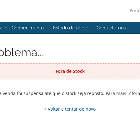
Port
se de Conhecimento
Estado da Rede
Contacte-nos
oblema...
Fora de Stock
 venda foi suspensa até que o stock seja reposto. Para mais info
« Voltar e tentar de novo