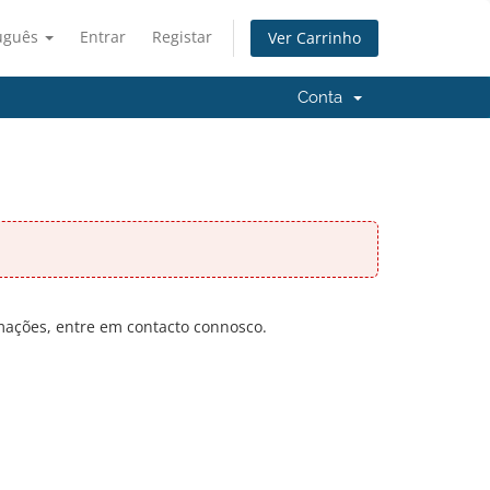
uguês
Entrar
Registar
Ver Carrinho
Conta
rmações, entre em contacto connosco.