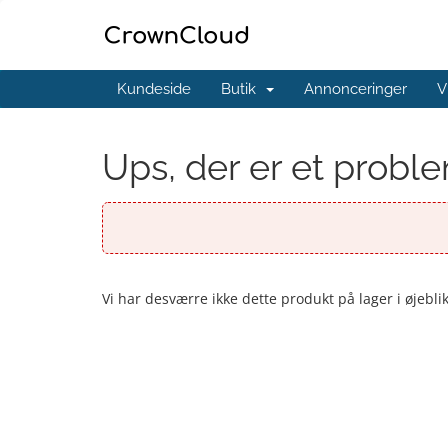
Kundeside
Butik
Annonceringer
V
Ups, der er et probl
Vi har desværre ikke dette produkt på lager i øjebli