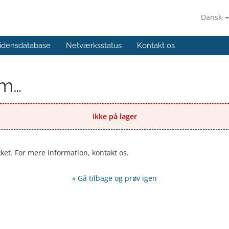
Dansk
idensdatabase
Netværksstatus
Kontakt os
em…
Ikke på lager
kket. For mere information, kontakt os.
« Gå tilbage og prøv igen