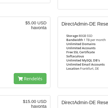
$5.00 USD
DirectAdmin-DE Rese
havonta
Storage
80GB SSD
Bandwidth
1 TB per month
Unlimited Domains
Unlimited Accounts
Free SSL Certificate
Softaculous
Unlimited MySQL DB's
Unlimited Email Accounts
Location
Frankfurt, DE
Rendelés
$15.00 USD
DirectAdmin-DE Resel
havonta