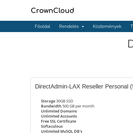
Főoldal
Rendelés
Közlemények
T
D
DirectAdmin-LAX Reseller Personal
(
Storage
30GB SSD
Bandwidth
500 GB per month
Unlimited Domains
Unlimited Accounts
Free SSL Certificate
Softaculous
Unlimited MySQL DB's