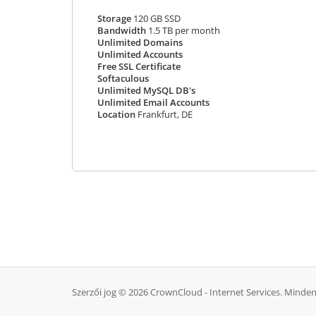
Storage
120 GB SSD
Bandwidth
1.5 TB per month
Unlimited Domains
Unlimited Accounts
Free SSL Certificate
Softaculous
Unlimited MySQL DB's
Unlimited Email Accounts
Location
Frankfurt, DE
Szerzői jog © 2026 CrownCloud - Internet Services. Minden