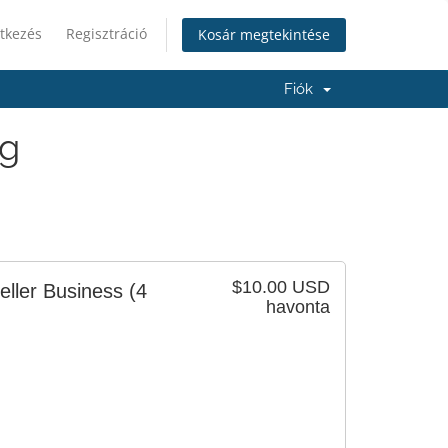
tkezés
Regisztráció
Kosár megtekintése
Fiók
ng
$10.00 USD
eller Business
(4
havonta