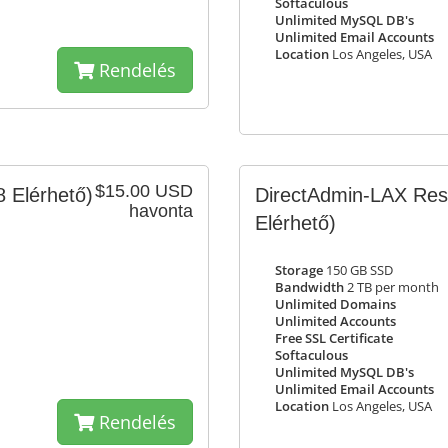
Softaculous
Unlimited MySQL DB's
Unlimited Email Accounts
Location
Los Angeles, USA
Rendelés
$15.00 USD
8 Elérhető)
DirectAdmin-LAX Rese
havonta
Elérhető)
Storage
150 GB SSD
Bandwidth
2 TB per month
Unlimited Domains
Unlimited Accounts
Free SSL Certificate
Softaculous
Unlimited MySQL DB's
Unlimited Email Accounts
Location
Los Angeles, USA
Rendelés