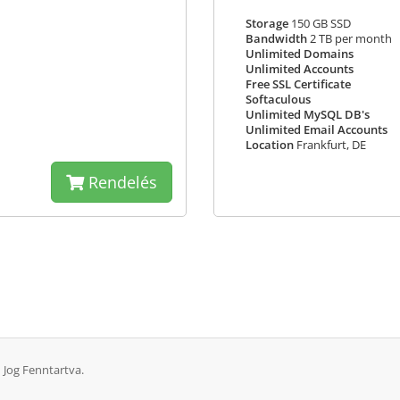
Storage
150 GB SSD
Bandwidth
2 TB per month
Unlimited Domains
Unlimited Accounts
Free SSL Certificate
Softaculous
Unlimited MySQL DB's
Unlimited Email Accounts
Location
Frankfurt, DE
Rendelés
 Jog Fenntartva.