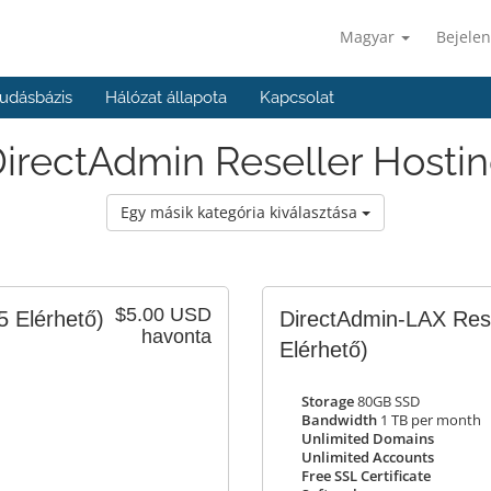
Magyar
Bejelen
udásbázis
Hálózat állapota
Kapcsolat
irectAdmin Reseller Hosti
Egy másik kategória kiválasztása
$5.00 USD
5 Elérhető)
DirectAdmin-LAX Res
havonta
Elérhető)
Storage
80GB SSD
Bandwidth
1 TB per month
Unlimited Domains
Unlimited Accounts
Free SSL Certificate