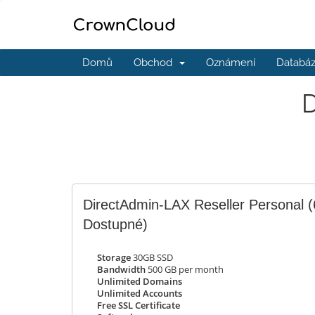
Domů
Obchod
Oznámení
Databáz
D
DirectAdmin-LAX Reseller Personal
(
Dostupné)
Storage
30GB SSD
Bandwidth
500 GB per month
Unlimited Domains
Unlimited Accounts
Free SSL Certificate