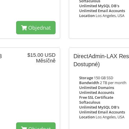
Softaculous
Unlimited MySQL DB's
Unlimited Email Accounts
Location
Los Angeles, USA
Objednat
$15.00 USD
8
DirectAdmin-LAX Rese
Měsíčně
Dostupné)
Storage
150 GB SSD
Bandwidth
2 TB per month
Unlimited Domains
Unlimited Accounts
Free SSL Certificate
Softaculous
Unlimited MySQL DB's
Unlimited Email Accounts
Location
Los Angeles, USA