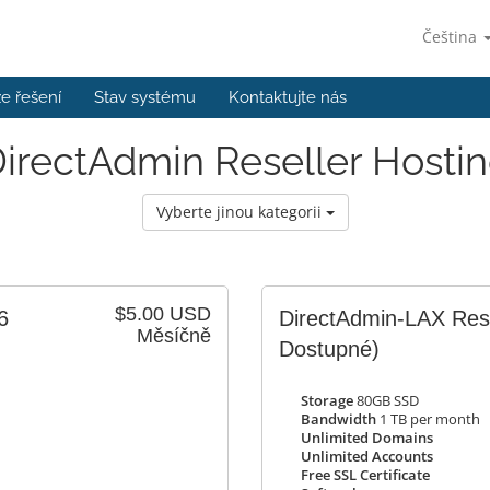
Čeština
e řešení
Stav systému
Kontaktujte nás
irectAdmin Reseller Hosti
Vyberte jinou kategorii
$5.00 USD
6
DirectAdmin-LAX Res
Měsíčně
Dostupné)
Storage
80GB SSD
Bandwidth
1 TB per month
Unlimited Domains
Unlimited Accounts
Free SSL Certificate