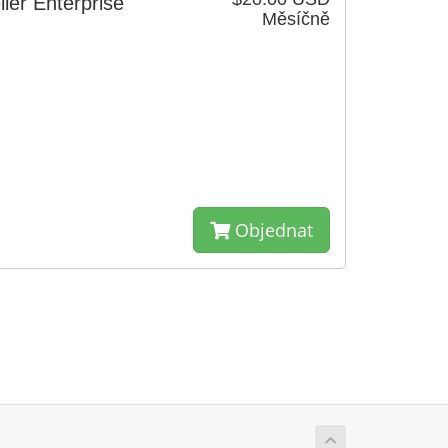
ler Enterprise
Měsíčně
Objednat