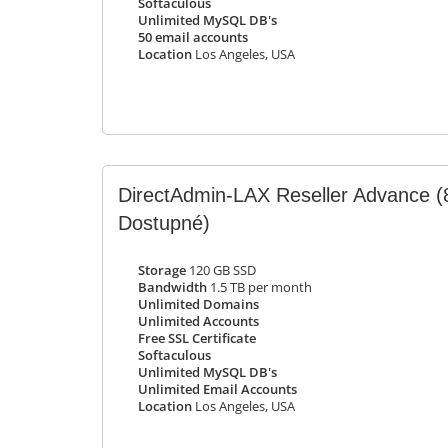
Softaculous
Unlimited MySQL DB's
50 email accounts
Location
Los Angeles, USA
DirectAdmin-LAX Reseller Advance
(
Dostupné)
Storage
120 GB SSD
Bandwidth
1.5 TB per month
Unlimited Domains
Unlimited Accounts
Free SSL Certificate
Softaculous
Unlimited MySQL DB's
Unlimited Email Accounts
Location
Los Angeles, USA