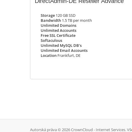
DirectAdmin-DE Reseller Advance
Storage
120 GB SSD
Bandwidth
1.5 TB per month
Unlimited Domains
Unlimited Accounts
Free SSL Certificate
Softaculous
Unlimited MySQL DB's
Unlimited Email Accounts
Location
Frankfurt, DE
Autorská práva © 2026 CrownCloud - Internet Services. V