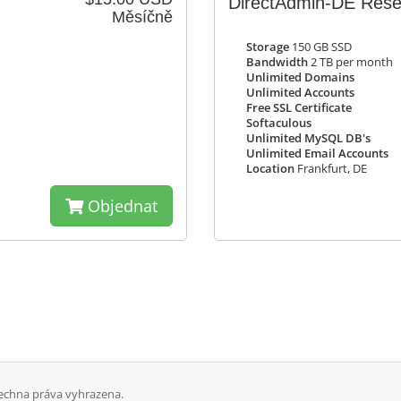
DirectAdmin-DE Resel
Měsíčně
Storage
150 GB SSD
Bandwidth
2 TB per month
Unlimited Domains
Unlimited Accounts
Free SSL Certificate
Softaculous
Unlimited MySQL DB's
Unlimited Email Accounts
Location
Frankfurt, DE
Objednat
šechna práva vyhrazena.