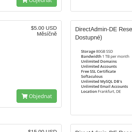
Objednat
$5.00 USD
DirectAdmin-DE Rese
Měsíčně
Dostupné)
Storage
80GB SSD
Bandwidth
1 TB per month
Unlimited Domains
Unlimited Accounts
Free SSL Certificate
Softaculous
Unlimited MySQL DB's
Unlimited Email Accounts
Location
Frankfurt, DE
Objednat
$15.00 USD