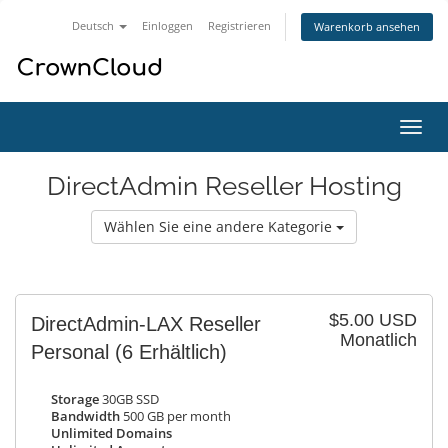
Deutsch
Einloggen
Registrieren
Warenkorb ansehen
Navig
ein-/
DirectAdmin Reseller Hosting
Wählen Sie eine andere Kategorie
$5.00 USD
DirectAdmin-LAX Reseller
Monatlich
Personal
(6 Erhältlich)
Storage
30GB SSD
Bandwidth
500 GB per month
Unlimited Domains