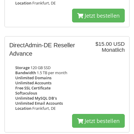
Location
Frankfurt, DE
Jetzt bestellen
$15.00 USD
DirectAdmin-DE Reseller
Monatlich
Advance
Storage
120 GB SSD
Bandwidth
1.5 TB per month
Unlimited Domains
Unlimited Accounts
Free SSL Certificate
Softaculous
Unlimited MySQL DB's
Unlimited Email Accounts
Location
Frankfurt, DE
Jetzt bestellen