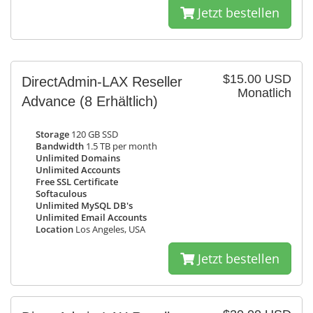
Jetzt bestellen
$15.00 USD
DirectAdmin-LAX Reseller
Monatlich
Advance
(8 Erhältlich)
Storage
120 GB SSD
Bandwidth
1.5 TB per month
Unlimited Domains
Unlimited Accounts
Free SSL Certificate
Softaculous
Unlimited MySQL DB's
Unlimited Email Accounts
Location
Los Angeles, USA
Jetzt bestellen