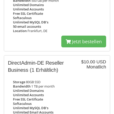
Bandwidth
500 GB per month
Unlimited Domains
Unlimited Accounts
Free SSL Certificate
Softaculous
Unlimited MySQL DB's
50 email accounts
Location
Frankfurt, DE
Jetzt bestellen
$10.00 USD
DirectAdmin-DE Reseller
Monatlich
Business
(1 Erhältlich)
Storage
80GB SSD
Bandwidth
1 TB per month
Unlimited Domains
Unlimited Accounts
Free SSL Certificate
Softaculous
Unlimited MySQL DB's
Unlimited Email Accounts