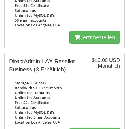
Unlimited Accounts
Free SSL Certificate
Softaculous
Unlimited MySQL DB's
50 email accounts
Location
Los Angeles, USA
Jetzt bestellen
$10.00 USD
DirectAdmin-LAX Reseller
Monatlich
Business
(3 Erhältlich)
Storage
80GB SSD
Bandwidth
1 TB per month
Unlimited Domains
Unlimited Accounts
Free SSL Certificate
Softaculous
Unlimited MySQL DB's
Unlimited Email Accounts
Location
Los Angeles, USA