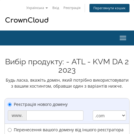
Українська
Вхід
Реєстрація
Переглянути кошик
Пере
наві
Вибір продукту: - ATL - KVM DA 2
2023
Будь ласка, вкажіть домен, який потрібно використовувати
з вашим хостингом, обравши один з варіантів нижче.
Реєстрація нового домену
www.
Перенесення вашого домену від іншого реєстратора