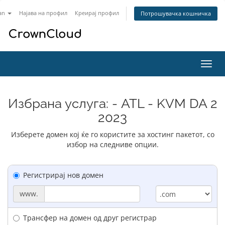
an
Најава на профил
Креирај профил
Потрошувачка кошничка
Вклу
ја
нави
Избрана услуга: - ATL - KVM DA 2
2023
Изберете домен кој ќе го користите за хостинг пакетот, со
избор на следниве опции.
Регистрирај нов домен
www.
Трансфер на домен од друг регистрар