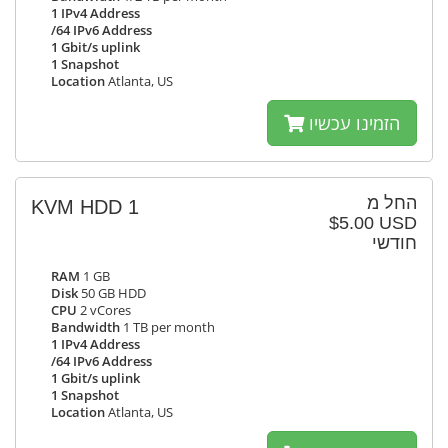
1 IPv4 Address
/64 IPv6 Address
1 Gbit/s uplink
1 Snapshot
Location
Atlanta, US
הזמינו עכשיו
החל מ
KVM HDD 1
$5.00 USD
חודשי
RAM
1 GB
Disk
50 GB HDD
CPU
2 vCores
Bandwidth
1 TB per month
1 IPv4 Address
/64 IPv6 Address
1 Gbit/s uplink
1 Snapshot
Location
Atlanta, US