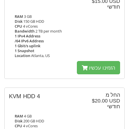
$15.00 USD
חודשי
RAM
3 GB
Disk
150 GB HDD
CPU
4 vCores
Bandwidth
2 TB per month
1 IPv4 Address
/64 IPv6 Address
1 Gbit/s uplink
1 Snapshot
Location
Atlanta, US
הזמינו עכשיו
החל מ
KVM HDD 4
$20.00 USD
חודשי
RAM
4 GB
Disk
200 GB HDD
CPU
4 vCores