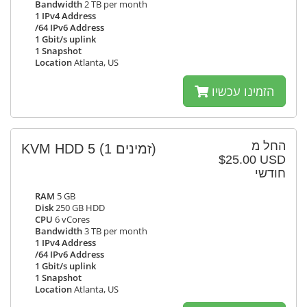
Bandwidth
2 TB per month
1 IPv4 Address
/64 IPv6 Address
1 Gbit/s uplink
1 Snapshot
Location
Atlanta, US
הזמינו עכשיו
החל מ
KVM HDD 5
(1 זמינים)
$25.00 USD
חודשי
RAM
5 GB
Disk
250 GB HDD
CPU
6 vCores
Bandwidth
3 TB per month
1 IPv4 Address
/64 IPv6 Address
1 Gbit/s uplink
1 Snapshot
Location
Atlanta, US