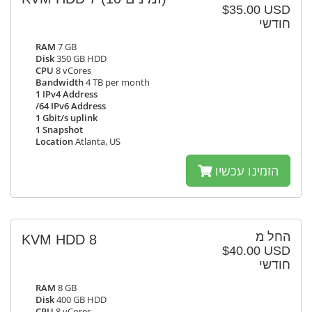
$35.00 USD
חודשי
RAM
7 GB
Disk
350 GB HDD
CPU
8 vCores
Bandwidth
4 TB per month
1 IPv4 Address
/64 IPv6 Address
1 Gbit/s uplink
1 Snapshot
Location
Atlanta, US
הזמינו עכשיו
החל מ
KVM HDD 8
$40.00 USD
חודשי
RAM
8 GB
Disk
400 GB HDD
CPU
8 vCores