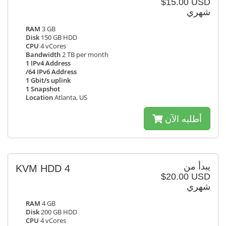
$15.00 USD
شهري
RAM
3 GB
Disk
150 GB HDD
CPU
4 vCores
Bandwidth
2 TB per month
1 IPv4 Address
/64 IPv6 Address
1 Gbit/s uplink
1 Snapshot
Location
Atlanta, US
أطلبه الآن
يبدأ من
KVM HDD 4
$20.00 USD
شهري
RAM
4 GB
Disk
200 GB HDD
CPU
4 vCores