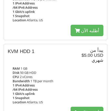
1 IPv4 Address
/64 IPv6 Address
1 Gbit/s uplink
1 Snapshot
Location
Atlanta, US
أطلبه الآن
يبدأ من
KVM HDD 1
$5.00 USD
شهري
RAM
1 GB
Disk
50 GB HDD
CPU
2 vCores
Bandwidth
1 TB per month
1 IPv4 Address
/64 IPv6 Address
1 Gbit/s uplink
1 Snapshot
Location
Atlanta, US