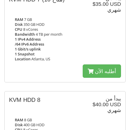
$35.00 USD
شهري
RAM
7 GB
Disk
350 GB HDD
CPU
8 vCores
Bandwidth
4 TB per month
1 IPv4 Address
/64 IPv6 Address
1 Gbit/s uplink
1 Snapshot
Location
Atlanta, US
أطلبه الآن
يبدأ من
KVM HDD 8
$40.00 USD
شهري
RAM
8 GB
Disk
400 GB HDD
CPU
8 vCores