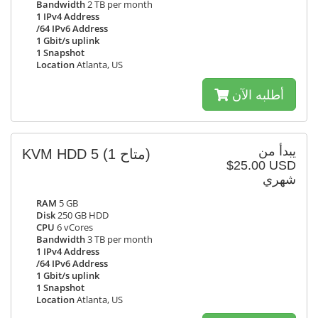
Bandwidth
2 TB per month
1 IPv4 Address
/64 IPv6 Address
1 Gbit/s uplink
1 Snapshot
Location
Atlanta, US
أطلبه الآن
يبدأ من
KVM HDD 5
(1 متاح)
$25.00 USD
شهري
RAM
5 GB
Disk
250 GB HDD
CPU
6 vCores
Bandwidth
3 TB per month
1 IPv4 Address
/64 IPv6 Address
1 Gbit/s uplink
1 Snapshot
Location
Atlanta, US