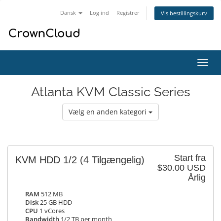
Dansk
Log ind
Registrer
Vis bestillingskurv
Skift
navig
Atlanta KVM Classic Series
Vælg en anden kategori
Start fra
KVM HDD 1/2
(4 Tilgængelig)
$30.00 USD
Årlig
RAM
512 MB
Disk
25 GB HDD
CPU
1 vCores
Bandwidth
1/2 TB per month