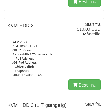
Bestil nu
Start fra
KVM HDD 2
$10.00 USD
Månedlig
RAM
2 GB
Disk
100 GB HDD
CPU
2 vCores
Bandwidth
1 TB per month
1 IPv4 Address
/64 IPv6 Address
1 Gbit/s uplink
1 Snapshot
Location
Atlanta, US
Bestil nu
Start fra
KVM HDD 3
(1 Tilgængelig)