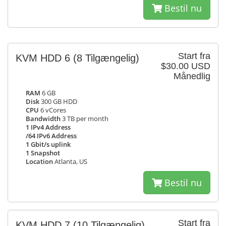
Bestil nu
Start fra
KVM HDD 6
(8 Tilgængelig)
$30.00 USD
Månedlig
RAM
6 GB
Disk
300 GB HDD
CPU
6 vCores
Bandwidth
3 TB per month
1 IPv4 Address
/64 IPv6 Address
1 Gbit/s uplink
1 Snapshot
Location
Atlanta, US
Bestil nu
Start fra
KVM HDD 7
(10 Tilgængelig)