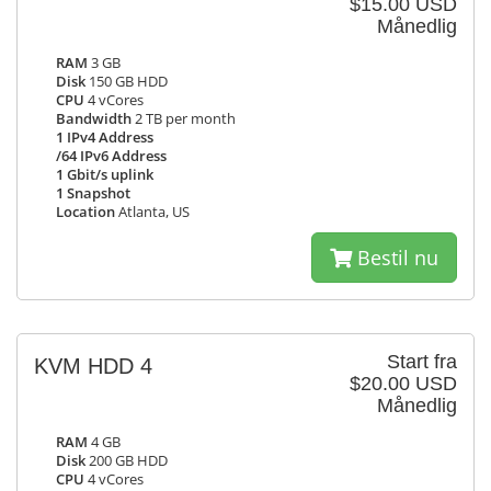
$15.00 USD
Månedlig
RAM
3 GB
Disk
150 GB HDD
CPU
4 vCores
Bandwidth
2 TB per month
1 IPv4 Address
/64 IPv6 Address
1 Gbit/s uplink
1 Snapshot
Location
Atlanta, US
Bestil nu
Start fra
KVM HDD 4
$20.00 USD
Månedlig
RAM
4 GB
Disk
200 GB HDD
CPU
4 vCores