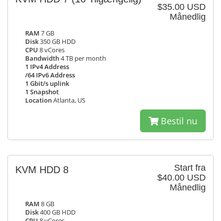
$35.00 USD
Månedlig
RAM
7 GB
Disk
350 GB HDD
CPU
8 vCores
Bandwidth
4 TB per month
1 IPv4 Address
/64 IPv6 Address
1 Gbit/s uplink
1 Snapshot
Location
Atlanta, US
Bestil nu
Start fra
KVM HDD 8
$40.00 USD
Månedlig
RAM
8 GB
Disk
400 GB HDD
CPU
8 vCores