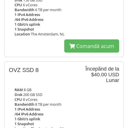
Disk
150 GB SSD
CPU
6 vCores
Bandwidth
6 TB per month
1 IPv4 Address
/64 IPv6 Address
1 Gbit/s uplink
1 Snapshot
Location
The Amsterdam, NL
Comandă acum
Începănd de la
OVZ SSD 8
$40.00 USD
Lunar
RAM
8 GB
Disk
200 GB SSD
CPU
8 vCores
Bandwidth
8 TB per month
1 IPv4 Address
/64 IPv6 Address
1 Gbit/s uplink
1 Snapshot