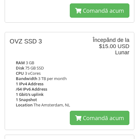
Comandă acum
Începănd de la
OVZ SSD 3
$15.00 USD
Lunar
RAM
3 GB
Disk
75 GB SSD
CPU
3 vCores
Bandwidth
3 TB per month
1 IPv4 Address
/64 IPv6 Address
1 Gbit/s uplink
1 Snapshot
Location
The Amsterdam, NL
Comandă acum