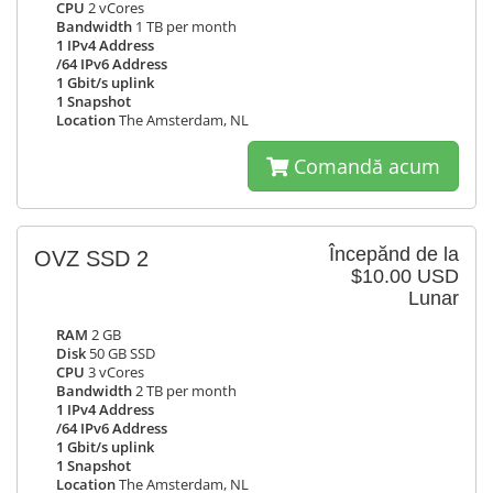
CPU
2 vCores
Bandwidth
1 TB per month
1 IPv4 Address
/64 IPv6 Address
1 Gbit/s uplink
1 Snapshot
Location
The Amsterdam, NL
Comandă acum
Începănd de la
OVZ SSD 2
$10.00 USD
Lunar
RAM
2 GB
Disk
50 GB SSD
CPU
3 vCores
Bandwidth
2 TB per month
1 IPv4 Address
/64 IPv6 Address
1 Gbit/s uplink
1 Snapshot
Location
The Amsterdam, NL