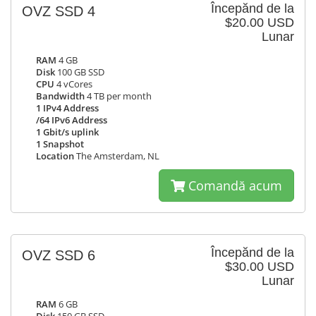
Începănd de la
OVZ SSD 4
$20.00 USD
Lunar
RAM
4 GB
Disk
100 GB SSD
CPU
4 vCores
Bandwidth
4 TB per month
1 IPv4 Address
/64 IPv6 Address
1 Gbit/s uplink
1 Snapshot
Location
The Amsterdam, NL
Comandă acum
Începănd de la
OVZ SSD 6
$30.00 USD
Lunar
RAM
6 GB