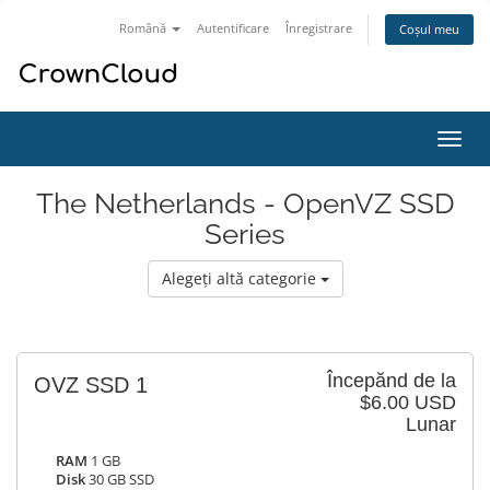
Română
Autentificare
Înregistrare
Coșul meu
Navi
Toggl
The Netherlands - OpenVZ SSD
Series
Alegeți altă categorie
Începănd de la
OVZ SSD 1
$6.00 USD
Lunar
RAM
1 GB
Disk
30 GB SSD